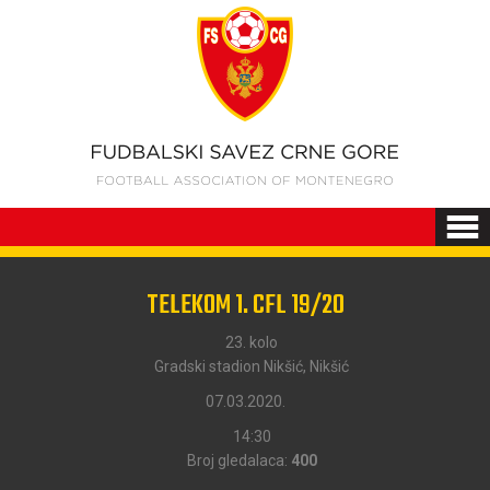
TELEKOM 1. CFL 19/20
23. kolo
Gradski stadion Nikšić, Nikšić
07.03.2020.
14:30
Broj gledalaca:
400