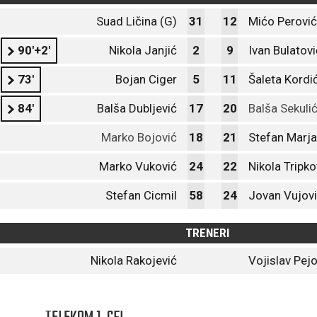
Suad Ličina (G)
31
12
Mićo Perović
90'+2'
Nikola Janjić
2
9
Ivan Bulatovi
73'
Bojan Ciger
5
11
Šaleta Kordi
84'
Balša Dubljević
17
20
Balša Sekuli
Marko Bojović
18
21
Stefan Marja
Marko Vuković
24
22
Nikola Tripko
Stefan Cicmil
58
24
Jovan Vujov
TRENERI
Nikola Rakojević
Vojislav Pejo