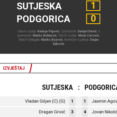
1
SUTJESKA
0
PODGORICA
Glavni sudija:
Radoje Pajović
, I pomoćnik:
Danijel Dević
, II
pomoćnik:
Marko Bulatović
, Četvrti sudija:
Miraš Cerović
,
Match Delegate:
Marko Bojović
, Kontrolor suđenja:
Dejan
Šaković
IZVJEŠTAJ
SUTJESKA
:
PODGORIC
Vladan Giljen (C) (G)
1
1
Jasmin Agovi
Dragan Grivić
3
4
Jovan Nikoli