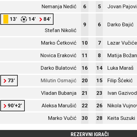
Nemanja Nedić
6
5
Jovan Pajovi
13'
14'
84'
9
6
Darko Đajić
Stefan Nikolić
Marko Ćetković
10
7
Lazar Vučiće
Novica Eraković
11
8
Matija Božan
Darko Bulatović
16
14
Luka Maraš
73'
Milutin Osmajić
20
15
Filip Šćekić
Vladan Bubanja
21
23
Ivan Gazivo
90'+2'
Aleksa Marušić
22
26
Nikola Vujno
Marko Vučić
30
28
Keita Suzuki
REZERVNI IGRAČI