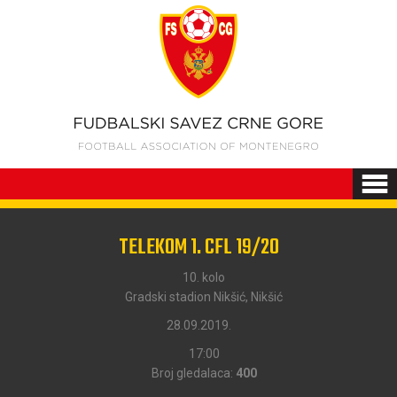
TELEKOM 1. CFL 19/20
10. kolo
Gradski stadion Nikšić, Nikšić
28.09.2019.
17:00
Broj gledalaca:
400