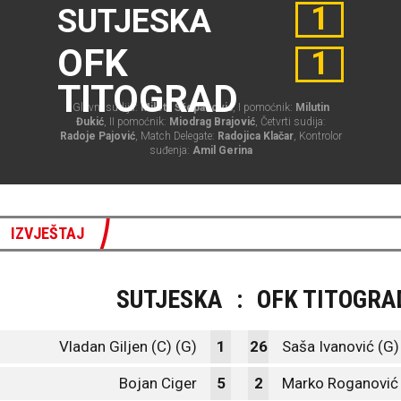
1
SUTJESKA
OFK
1
TITOGRAD
Glavni sudija:
Mileta Šćepanović
, I pomoćnik:
Milutin
Đukić
, II pomoćnik:
Miodrag Brajović
, Četvrti sudija:
Radoje Pajović
, Match Delegate:
Radojica Klačar
, Kontrolor
suđenja:
Amil Gerina
IZVJEŠTAJ
SUTJESKA
:
OFK TITOGRA
Vladan Giljen (C) (G)
1
26
Saša Ivanović (G)
Bojan Ciger
5
2
Marko Roganović