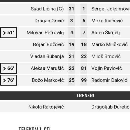
Suad Ličina (G)
31
1
Sergej Joksimovi
Dragan Grivić
3
6
Mirko Raičević
51'
Milovan Petrovikj
4
7
Alden Škrijelj
Bojan Božović
19
18
Marko Miličković
Vladan Bubanja
21
22
Miloš Brnović
66'
Aleksa Marušić
22
81
Vojin Pavlović
76'
Božo Marković
25
99
Radomir Đalović
TRENERI
Nikola Rakojević
Dragoljub Đuretić