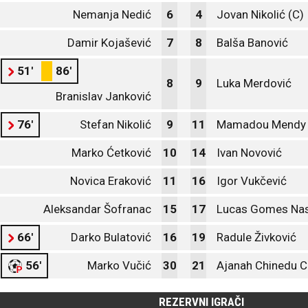
Nemanja Nedić
6
4
Jovan Nikolić (C)
Damir Kojašević
7
8
Balša Banović
51'
86'
8
9
Luka Merdović
Branislav Janković
76'
Stefan Nikolić
9
11
Mamadou Mendy
Marko Ćetković
10
14
Ivan Novović
Novica Eraković
11
16
Igor Vukčević
Aleksandar Šofranac
15
17
Lucas Gomes Na
66'
Darko Bulatović
16
19
Radule Živković
56'
Marko Vučić
30
21
Ajanah Chinedu 
REZERVNI IGRAČI