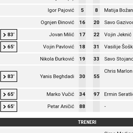
Igor Pajović
5
8
Matija Božan
Ognjen Đinović
16
20
Savo Gazivo
83'
Jovan Milić
17
22
Vojin Jeknić
65'
Vojin Pavlović
18
31
Vasilije Šošk
Nikola Đurković
19
33
Savo Stojano
Chris Marlo
83'
Yanis Beghdadi
30
55
65'
Marko Vučić
34
97
Ermin Seratli
65'
Petar Aničić
88
-
TRENERI