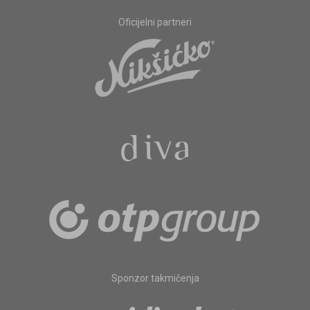
Oficijelni partneri
Sponzor takmičenja