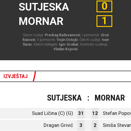
0
SUTJESKA
1
MORNAR
Glavni sudija:
Predrag Radovanović
, I pomoćnik:
Uroš
Rašović
, II pomoćnik:
Vojin Ostojić
, Četvrti sudija:
Ivan
Šarac
, Match Delegate:
Igor Grubač
, Kontrolor suđenja:
Vladan Kojović
IZVJEŠTAJ
SUTJESKA
:
MORNAR
Suad Ličina (C) (G)
31
12
Stefan Popov
Dragan Grivić
3
2
Siniša Steva