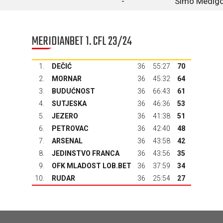
-
Simo Medigo
MERIDIANBET 1. CFL 23/24
1.
DEČIĆ
36
55:27
70
2.
MORNAR
36
45:32
64
3.
BUDUĆNOST
36
66:43
61
4.
SUTJESKA
36
46:36
53
5.
JEZERO
36
41:38
51
6.
PETROVAC
36
42:40
48
7.
ARSENAL
36
43:58
42
8.
JEDINSTVO FRANCA
36
43:56
35
9.
OFK MLADOST LOB.BET
36
37:59
34
10.
RUDAR
36
25:54
27