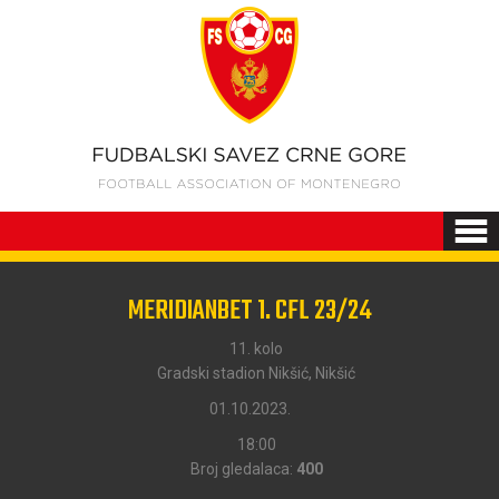
MERIDIANBET 1. CFL 23/24
11. kolo
Gradski stadion Nikšić, Nikšić
01.10.2023.
18:00
Broj gledalaca:
400