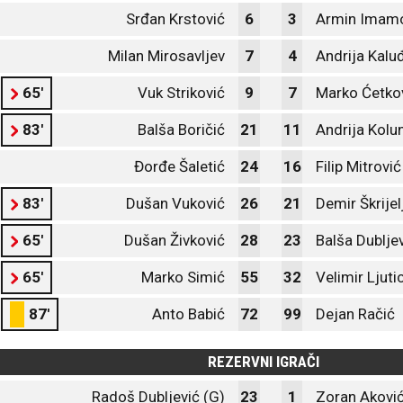
Srđan Krstović
6
3
Armin Imam
Milan Mirosavljev
7
4
Andrija Kalu
65'
Vuk Striković
9
7
Marko Ćetko
83'
Balša Boričić
21
11
Andrija Kolu
Đorđe Šaletić
24
16
Filip Mitrović
83'
Dušan Vuković
26
21
Demir Škrijel
65'
Dušan Živković
28
23
Balša Dublje
65'
Marko Simić
55
32
Velimir Ljuti
87'
Anto Babić
72
99
Dejan Račić
REZERVNI IGRAČI
Radoš Dubljević (G)
23
1
Zoran Aković