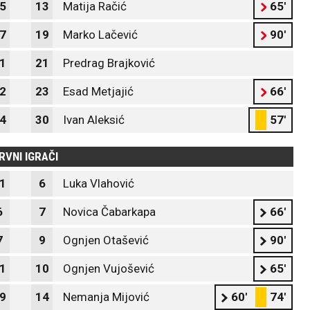
5
13
Matija Račić
65'
7
19
Marko Lačević
90'
1
21
Predrag Brajković
2
23
Esad Metjajić
66'
4
30
Ivan Aleksić
57'
RVNI IGRAČI
1
6
Luka Vlahović
6
7
Novica Čabarkapa
66'
7
9
Ognjen Otašević
90'
1
10
Ognjen Vujošević
65'
9
14
Nemanja Mijović
60'
74'