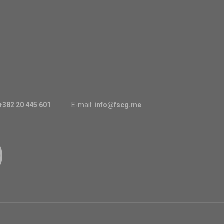
+382 20 445 601
E-mail:
info@fscg.me