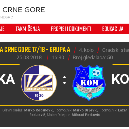
IJE
TAKMIČENJA
PROPISI I DOKUMENTI
EDUKACIJA
A CRNE GORE 17/18 - GRUPA A
4. kolo
Gradski stad
25.03.2018.
16:30
Broj gledalaca:
50
KA
:
K
Glavni sudija:
Marko Roganović
, I pomoćnik:
Marko Drljević
, II pomoćnik:
Lazar
Radulović
, Match Delegate:
Milorad Petković