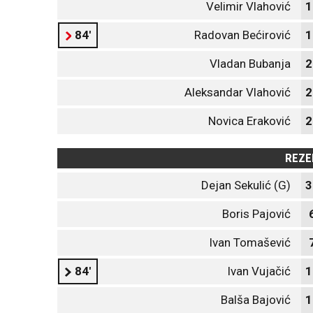
Velimir Vlahović
1
84'
Radovan Bećirović
1
Vladan Bubanja
2
Aleksandar Vlahović
2
Novica Eraković
2
REZE
Dejan Sekulić (G)
3
Boris Pajović
Ivan Tomašević
84'
Ivan Vujačić
1
Balša Bajović
1