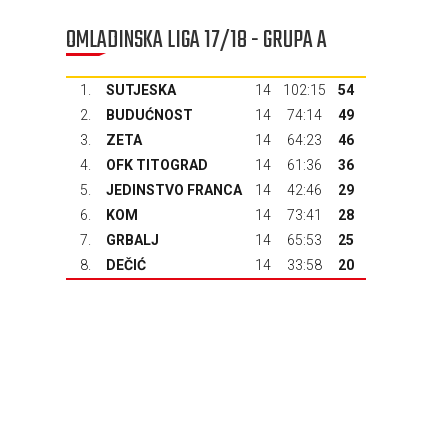
OMLADINSKA LIGA 17/18 - GRUPA A
1.
SUTJESKA
14
102:15
54
2.
BUDUĆNOST
14
74:14
49
3.
ZETA
14
64:23
46
4.
OFK TITOGRAD
14
61:36
36
5.
JEDINSTVO FRANCA
14
42:46
29
6.
KOM
14
73:41
28
7.
GRBALJ
14
65:53
25
8.
DEČIĆ
14
33:58
20