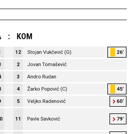
A
:
KOM
1
12
Stojan Vukčević (G)
26'
3
2
Jovan Tomašević
4
3
Andro Rudan
8
4
Žarko Popović (C)
45'
9
5
Veljko Radenović
60'
0
11
Pavle Savković
79'