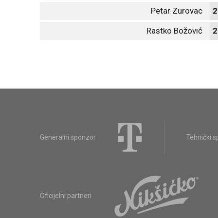
Petar Zurovac
2
Rastko Božović
2
Generalni sponzor
Tehnički 
Oficijelni partneri