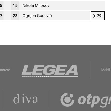
5
15
Nikola Milošev
7
28
Ognjen Gačević
79'
sponzor
Mobili