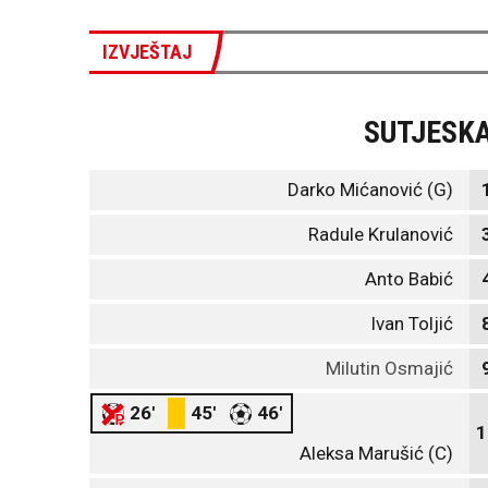
IZVJEŠTAJ
SUTJESK
Darko Mićanović (G)
Radule Krulanović
Anto Babić
Ivan Toljić
Milutin Osmajić
26'
45'
46'
1
Aleksa Marušić (C)