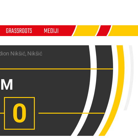
GRASSROOTS
MEDIJI
ion Nikšić, Nikšić
OM
0