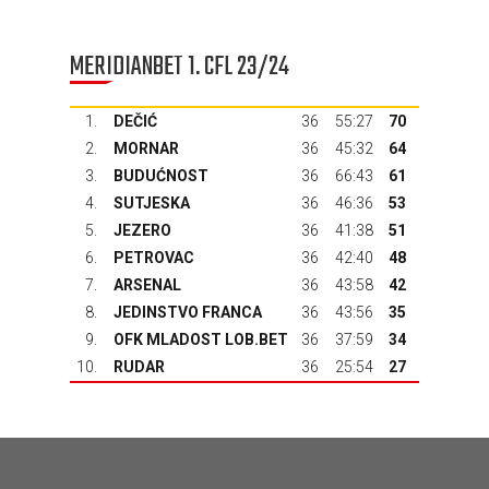
MERIDIANBET 1. CFL 23/24
1.
DEČIĆ
36
55:27
70
2.
MORNAR
36
45:32
64
3.
BUDUĆNOST
36
66:43
61
4.
SUTJESKA
36
46:36
53
5.
JEZERO
36
41:38
51
6.
PETROVAC
36
42:40
48
7.
ARSENAL
36
43:58
42
8.
JEDINSTVO FRANCA
36
43:56
35
9.
OFK MLADOST LOB.BET
36
37:59
34
10.
RUDAR
36
25:54
27