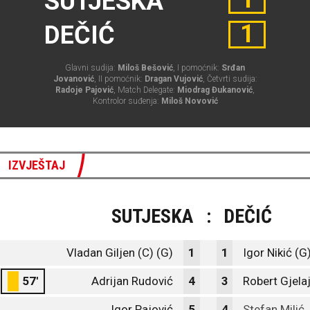
SUTJESKA
1
DEČIĆ
Glavni sudija:
Miloš Bešović
, I pomoćnik:
Srđan
Jovanović
, II pomoćnik:
Dragan Vujović
, Četvrti sudija:
Radoje Pajović
, Match Delegate:
Miodrag Đukanović
,
Kontrolor suđenja:
Miloš Novović
IZVJEŠTAJ
SUTJESKA
:
DEČIĆ
Vladan Giljen (C) (G)
1
1
Igor Nikić (G
57'
Adrijan Rudović
4
3
Robert Gjela
Igor Pajović
5
4
Stefan Milić