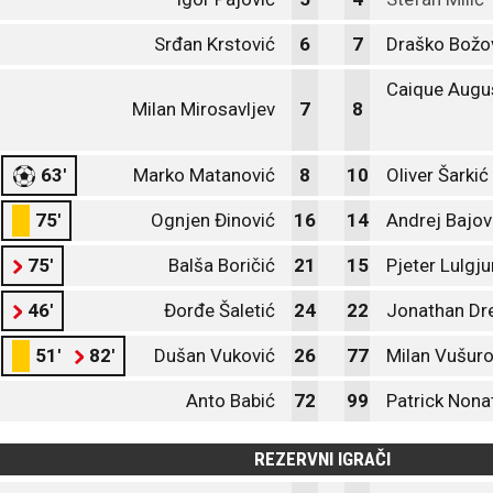
Srđan Krstović
6
7
Draško Božo
Caique Augu
Milan Mirosavljev
7
8
63'
Marko Matanović
8
10
Oliver Šarkić
75'
Ognjen Đinović
16
14
Andrej Bajov
75'
Balša Boričić
21
15
Pjeter Lulgju
46'
Đorđe Šaletić
24
22
Jonathan Dre
51'
82'
Dušan Vuković
26
77
Milan Vušuro
Anto Babić
72
99
Patrick Nona
REZERVNI IGRAČI