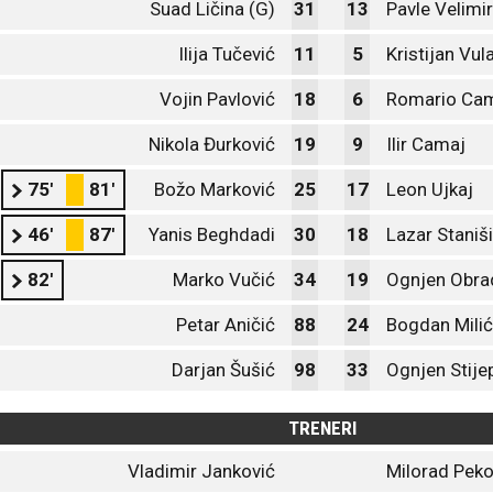
Suad Ličina (G)
31
13
Pavle Velimir
Ilija Tučević
11
5
Kristijan Vul
Vojin Pavlović
18
6
Romario Ca
Nikola Đurković
19
9
Ilir Camaj
75'
81'
Božo Marković
25
17
Leon Ujkaj
46'
87'
Yanis Beghdadi
30
18
Lazar Staniš
82'
Marko Vučić
34
19
Ognjen Obra
Petar Aničić
88
24
Bogdan Milić
Darjan Šušić
98
33
Ognjen Stije
TRENERI
Vladimir Janković
Milorad Peko