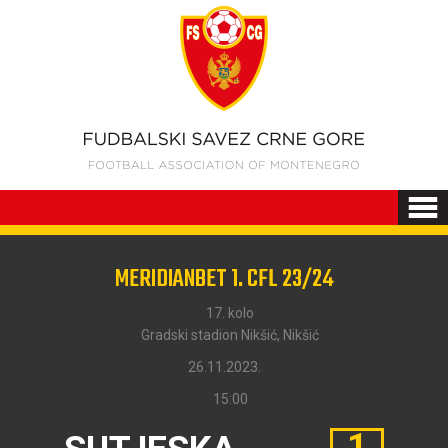
MERIDIANBET 1. CFL 23/24
17. kolo
Gradski stadion Nikšić, Nikšić
26.11.2023.
15:00
1