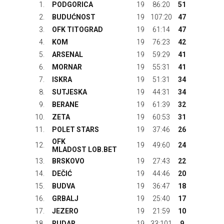
1.
PODGORICA
19
86:20
51
2.
BUDUĆNOST
19
107:20
47
3.
OFK TITOGRAD
19
61:14
47
4.
KOM
19
76:23
42
5.
ARSENAL
19
59:29
41
6.
MORNAR
19
55:31
41
7.
ISKRA
19
51:31
34
8.
SUTJESKA
19
44:31
34
9.
BERANE
19
61:39
32
10.
ZETA
19
60:53
31
11.
POLET STARS
19
37:46
26
OFK
12.
19
49:60
24
MLADOST LOB.BET
13.
BRSKOVO
19
27:43
22
14.
DEČIĆ
19
44:46
20
15.
BUDVA
19
36:47
18
16.
GRBALJ
19
25:40
17
17.
JEZERO
19
21:59
10
18.
RUDAR
19
33:101
9