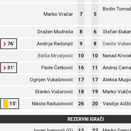
Bodin Tomaš
Marko Vračar
7
5
Dražen Mudreša
8
6
Stefan Đuka
76'
Andrija Radonjić
9
8
Danilo Vukan
Balša Mrvaljević
10
10
Nenad Krivok
31'
Pavle Ćetković
16
11
Andrej Cama
Ognjen Vukašinović
17
17
Aleksa Mug
Stanko Vušurović
18
19
Marko Vukče
15'
Nikola Radusinović
26
20
Vasilije Adži
REZERVNI IGRAČI
Jovan Ivanović (G)
12
27
Marko Damja