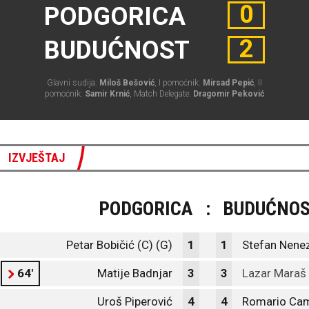
0
PODGORICA
2
BUDUĆNOST
Glavni sudija:
Miloš Bešović
, I pomoćnik:
Mirsad Pepić
, II
pomoćnik:
Samir Krnić
, Match Delegate:
Dragomir Peković
IZVJEŠTAJ
PODGORICA
:
BUDUĆNO
Petar Bobičić (C) (G)
1
1
Stefan Nenez
64'
Matije Badnjar
3
3
Lazar Maraš
Uroš Piperović
4
4
Romario Ca