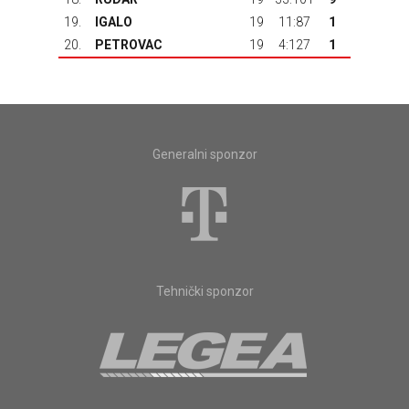
19.
IGALO
19
11:87
1
20.
PETROVAC
19
4:127
1
Generalni sponzor
Tehnički sponzor