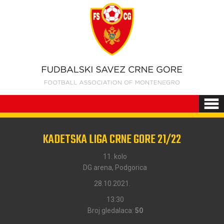
KADETSKA LIGA CRNE GORE 21/22
11. kolo
DG arena, Podgorica
28.10.2021.
13:30
Broj gledalaca:
50