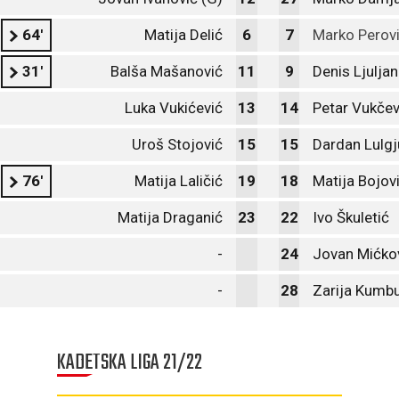
64'
Matija Delić
6
7
Marko Perov
31'
Balša Mašanović
11
9
Denis Ljulja
Luka Vukićević
13
14
Petar Vukčev
Uroš Stojović
15
15
Dardan Lulgj
76'
Matija Laličić
19
18
Matija Bojov
Matija Draganić
23
22
Ivo Škuletić
-
24
Jovan Mićko
-
28
Zarija Kumbu
KADETSKA LIGA 21/22