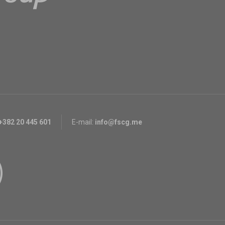
+382 20 445 601
E-mail:
info@fscg.me