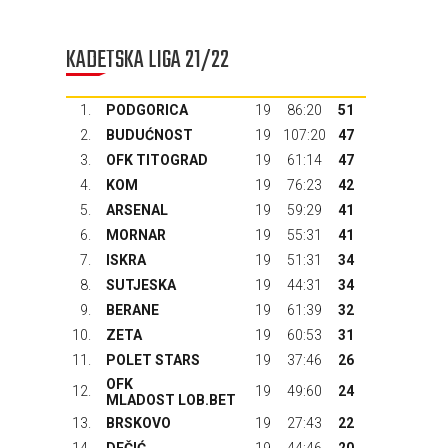
KADETSKA LIGA 21/22
1.
PODGORICA
19
86:20
51
2.
BUDUĆNOST
19
107:20
47
3.
OFK TITOGRAD
19
61:14
47
4.
KOM
19
76:23
42
5.
ARSENAL
19
59:29
41
6.
MORNAR
19
55:31
41
7.
ISKRA
19
51:31
34
8.
SUTJESKA
19
44:31
34
9.
BERANE
19
61:39
32
10.
ZETA
19
60:53
31
11.
POLET STARS
19
37:46
26
OFK
12.
19
49:60
24
MLADOST LOB.BET
13.
BRSKOVO
19
27:43
22