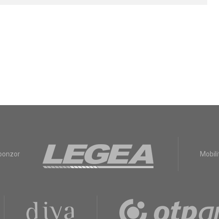
sponzor
Mobili