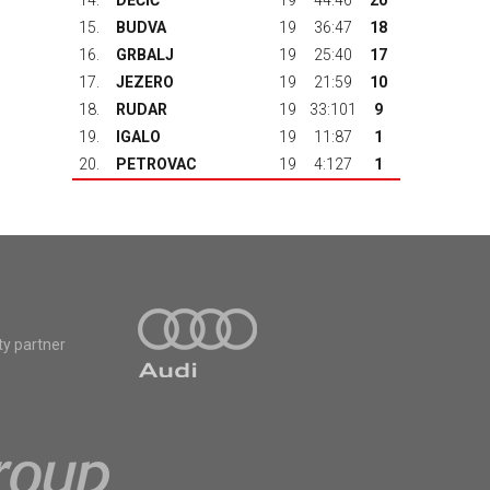
14.
DEČIĆ
19
44:46
20
15.
BUDVA
19
36:47
18
16.
GRBALJ
19
25:40
17
17.
JEZERO
19
21:59
10
18.
RUDAR
19
33:101
9
19.
IGALO
19
11:87
1
20.
PETROVAC
19
4:127
1
ty partner