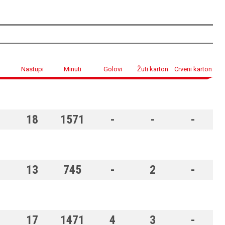
Nastupi
Minuti
Golovi
Žuti karton
Crveni karton
18
1571
-
-
-
13
745
-
2
-
17
1471
4
3
-