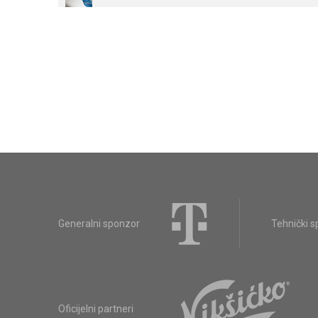
Generalni sponzor
Tehnički 
Oficijelni partneri