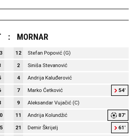
T
:
MORNAR
3
12
Stefan Popović (G)
3
2
Siniša Stevanović
5
4
Andrija Kaluđerović
6
7
Marko Ćetković
54'
8
9
Aleksandar Vujačić (C)
0
11
Andrija Kolundžić
87'
5
21
Demir Škrijelj
61'