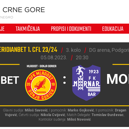
IJE
TAKMIČENJA
PROPISI I DOKUMENTI
EDUKACIJA
RIDIANBET 1. CFL 23/24
3. kolo
DG arena, Podgor
05.08.2023.
20:30
:
MO
.BET
Glavni sudija:
Miloš Savović
, I pomoćnik:
Marko Gojković
, II pomoćnik:
Dragan
Vujović
, Četvrti sudija:
Nikola Cvijović
, Match Delegate:
Tomislav Đurđevac
,
Kontrolor suđenja:
Miloš Novović