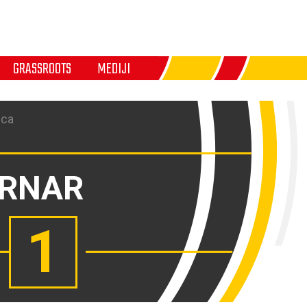
GRASSROOTS
MEDIJI
ica
RNAR
1