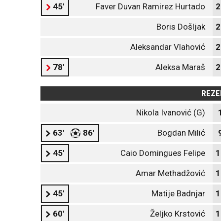
45'
Faver Duvan Ramirez Hurtado
2
Boris Došljak
2
Aleksandar Vlahović
2
78'
Aleksa Maraš
2
REZE
Nikola Ivanović (G)
63'
86'
Bogdan Milić
45'
Caio Domingues Felipe
1
Amar Methadžović
1
45'
Matije Badnjar
1
60'
Željko Krstović
1