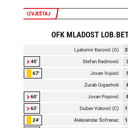
IZVJEŠTAJ
OFK MLADOST LOB.BE
Ljubomir Đurović (G)
3
45'
Stefan Radinović
67'
Jovan Vujisić
Zurab Gigashvili
60'
Jovan Popović
63'
Dušan Vuković (C)
1
24'
Aleksandar Šofranac
1