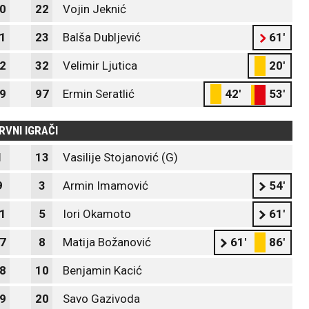
0
22
Vojin Jeknić
1
23
Balša Dubljević
61'
2
32
Velimir Ljutica
20'
9
97
Ermin Seratlić
42'
53'
RVNI IGRAČI
1
13
Vasilije Stojanović (G)
9
3
Armin Imamović
54'
1
5
Iori Okamoto
61'
7
8
Matija Božanović
61'
86'
8
10
Benjamin Kacić
9
20
Savo Gazivoda