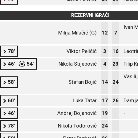
REZERVNI IGRAČI
Ivan 
Milija Milačić (G)
12
7
78'
Viktor Peličić
3
16
Leotri
46'
54'
Nikola Stijepović
4
23
Filip 
Vasili
58'
Stefan Bojić
14
24
60'
Luka Tatar
17
26
Damja
46'
Andrej Bojanović
19
-
78'
Nikola Todorović
24
-