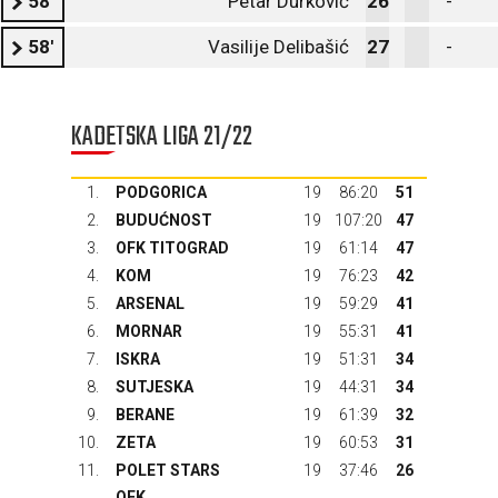
58'
Petar Durković
26
-
58'
Vasilije Delibašić
27
-
KADETSKA LIGA 21/22
1.
PODGORICA
19
86:20
51
2.
BUDUĆNOST
19
107:20
47
3.
OFK TITOGRAD
19
61:14
47
4.
KOM
19
76:23
42
5.
ARSENAL
19
59:29
41
6.
MORNAR
19
55:31
41
7.
ISKRA
19
51:31
34
8.
SUTJESKA
19
44:31
34
9.
BERANE
19
61:39
32
10.
ZETA
19
60:53
31
11.
POLET STARS
19
37:46
26
OFK