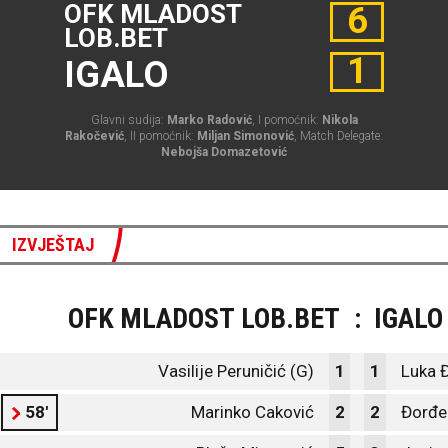
OFK MLADOST
6
LOB.BET
1
IGALO
Glavni sudija:
Marko Radović
, I pomoćnik:
Nikola
Rakočević
, II pomoćnik:
Miljan Simonović
, Match Delegate:
Nebojša Domazetović
IZVJEŠTAJ
OFK MLADOST LOB.BET
:
IGALO
Vasilije Peruničić (G)
1
1
Luka Đ
58'
Marinko Caković
2
2
Đorđe