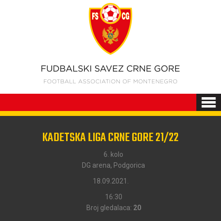
KADETSKA LIGA CRNE GORE 21/22
6. kolo
DG arena, Podgorica
18.09.2021.
16:30
Broj gledalaca:
20