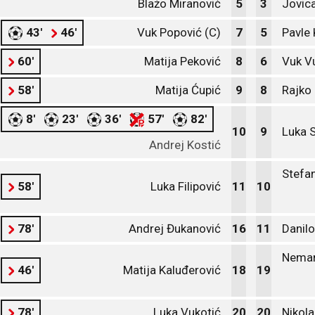
Blažo Miranović
5
3
Jovica
43'
46'
Vuk Popović (C)
7
5
Pavle 
60'
Matija Peković
8
6
Vuk V
58'
Matija Ćupić
9
8
Rajko 
8'
23'
36'
57'
82'
10
9
Luka S
Andrej Kostić
Stefan
58'
Luka Filipović
11
10
78'
Andrej Đukanović
16
11
Danil
Neman
46'
Matija Kaluđerović
18
19
78'
Luka Vukotić
20
20
Nikol