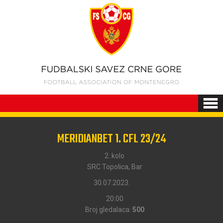
MERIDIANBET 1. CFL 23/24
2. kolo
SRC Topolica, Bar
30.07.2023.
20:00
Broj gledalaca:
500