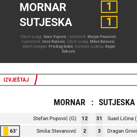
1
MORNAR
1
SUTJESKA
Glavni sudija:
Savo Vujović
, I pomoćnik:
Marjan Paunović
,
II pomoćnik:
Uroš Rašović
, Četvrti sudija:
Miloš Bešović
,
Match Delegate:
Predrag Đukić
, Kontrolor suđenja:
Dejan
Šaković
IZVJEŠTAJ
MORNAR
:
SUTJESKA
Stefan Popović (G)
12
31
Suad Ličina (
63'
Siniša Stevanović
2
3
Dragan Grivi