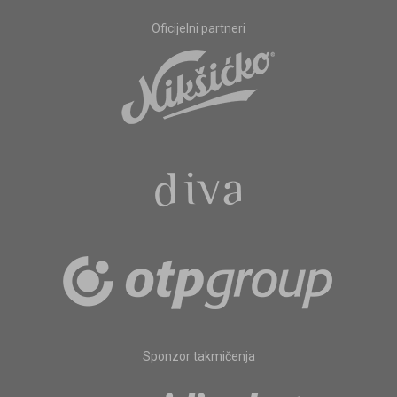
Oficijelni partneri
Sponzor takmičenja