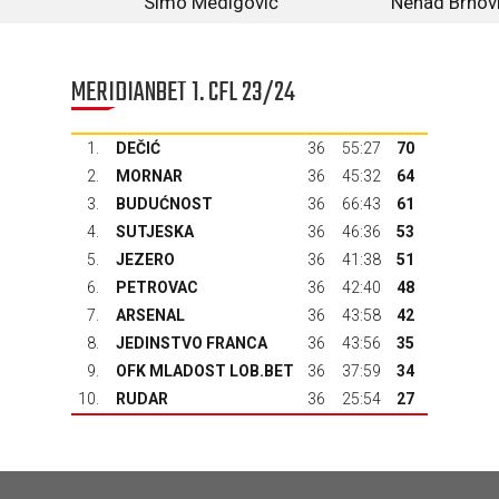
Simo Medigović
Nenad Brnov
MERIDIANBET 1. CFL 23/24
1.
DEČIĆ
36
55:27
70
2.
MORNAR
36
45:32
64
3.
BUDUĆNOST
36
66:43
61
4.
SUTJESKA
36
46:36
53
5.
JEZERO
36
41:38
51
6.
PETROVAC
36
42:40
48
7.
ARSENAL
36
43:58
42
8.
JEDINSTVO FRANCA
36
43:56
35
9.
OFK MLADOST LOB.BET
36
37:59
34
10.
RUDAR
36
25:54
27