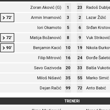
Zoran Aković (G)
1
23
Radoš Dublje
72'
Armin Imamović
3
2
Lazar Žižić
Iori Okamoto
5
6
Srđan Krstov
72'
Matija Božanović
8
9
Vuk Striković
90'
Benjamin Kacić
10
19
Nikola Đurko
Filip Mitrović
16
24
Đorđe Šaleti
Savo Gazivoda
20
33
Balša Vukoti
Miloš Nišavić
35
55
Marko Simić
Dejan Račić
99
72
Anto Babić
TRENERI