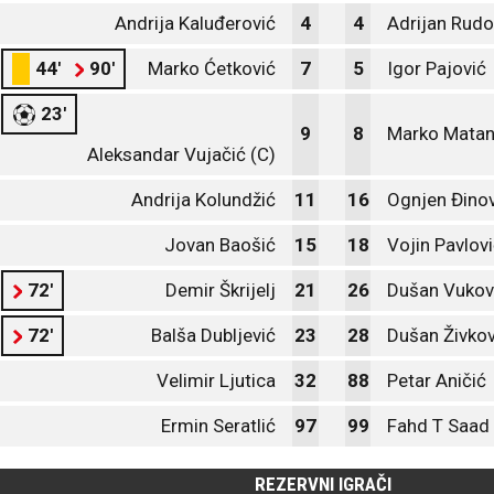
Andrija Kaluđerović
4
4
Adrijan Rudo
44'
90'
Marko Ćetković
7
5
Igor Pajović
23'
9
8
Marko Matan
Aleksandar Vujačić (C)
Andrija Kolundžić
11
16
Ognjen Đinov
Jovan Baošić
15
18
Vojin Pavlov
72'
Demir Škrijelj
21
26
Dušan Vukov
72'
Balša Dubljević
23
28
Dušan Živkov
Velimir Ljutica
32
88
Petar Aničić
Ermin Seratlić
97
99
Fahd T Saa
REZERVNI IGRAČI