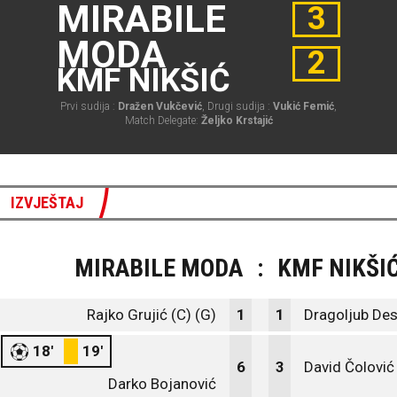
MIRABILE
3
MODA
2
KMF NIKŠIĆ
Prvi sudija :
Dražen Vukčević
, Drugi sudija :
Vukić Femić
,
Match Delegate:
Željko Krstajić
IZVJEŠTAJ
MIRABILE MODA
:
KMF NIKŠI
Rajko Grujić (C) (G)
1
1
Dragoljub Des
18'
19'
6
3
David Čolović
Darko Bojanović