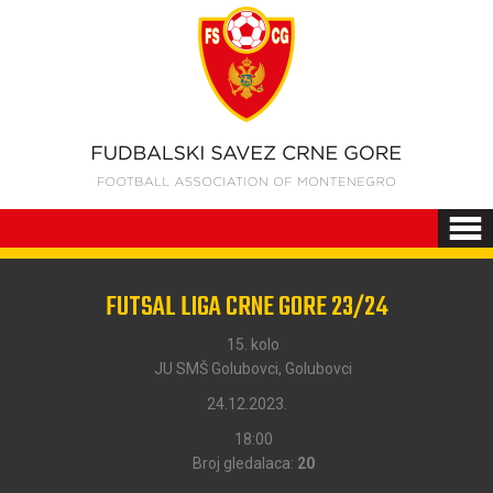
FUTSAL LIGA CRNE GORE 23/24
15. kolo
JU SMŠ Golubovci, Golubovci
24.12.2023.
18:00
Broj gledalaca:
20