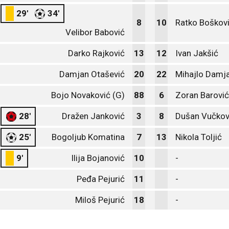
29'
34'
8
10
Ratko Boškovi
Velibor Babović
Darko Rajković
13
12
Ivan Jakšić
Damjan Otašević
20
22
Mihajlo Damj
Bojo Novaković (G)
88
6
Zoran Barović
28'
Dražen Janković
3
8
Dušan Vučkov
25'
Bogoljub Komatina
7
13
Nikola Toljić
9'
Ilija Bojanović
10
-
Peđa Pejurić
11
-
Miloš Pejurić
18
-