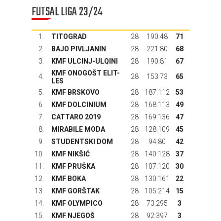
FUTSAL LIGA 23/24
1.
TITOGRAD
28
190:48
71
2.
BAJO PIVLJANIN
28
221:80
68
3.
KMF ULCINJ-ULQINI
28
190:81
67
KMF ONOGOŠT ELIT-
4.
28
153:73
65
LES
5.
KMF BRSKOVO
28
187:112
53
6.
KMF DOLCINIUM
28
168:113
49
7.
CATTARO 2019
28
169:136
47
8.
MIRABILE MODA
28
128:109
45
9.
STUDENTSKI DOM
28
94:80
42
10.
KMF NIKŠIĆ
28
140:128
37
11.
KMF PRUŠKA
28
107:120
30
12.
KMF BOKA
28
130:161
22
13.
KMF GORŠTAK
28
105:214
15
14.
KMF OLYMPICO
28
73:295
3
15.
KMF NJEGOŠ
28
92:397
3