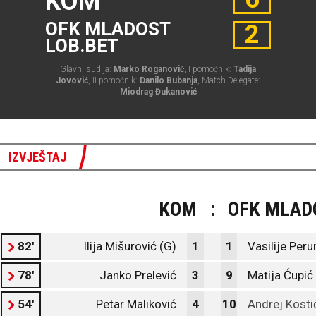
KOM
OFK MLADOST
2
LOB.BET
Glavni sudija:
Marko Roganović
, I pomoćnik:
Tadija
Jovović
, II pomoćnik:
Danilo Bubanja
, Match Delegate:
Miodrag Đukanović
IZVJEŠTAJ
KOM
:
OFK MLAD
82'
Ilija Mišurović (G)
1
1
Vasilije Peru
78'
Janko Prelević
3
9
Matija Ćupić
54'
Petar Maliković
4
10
Andrej Kosti