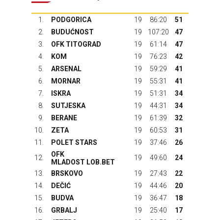
1.
PODGORICA
19
86:20
51
2.
BUDUĆNOST
19
107:20
47
3.
OFK TITOGRAD
19
61:14
47
4.
KOM
19
76:23
42
5.
ARSENAL
19
59:29
41
6.
MORNAR
19
55:31
41
7.
ISKRA
19
51:31
34
8.
SUTJESKA
19
44:31
34
9.
BERANE
19
61:39
32
10.
ZETA
19
60:53
31
11.
POLET STARS
19
37:46
26
OFK
12.
19
49:60
24
MLADOST LOB.BET
13.
BRSKOVO
19
27:43
22
14.
DEČIĆ
19
44:46
20
15.
BUDVA
19
36:47
18
16.
GRBALJ
19
25:40
17