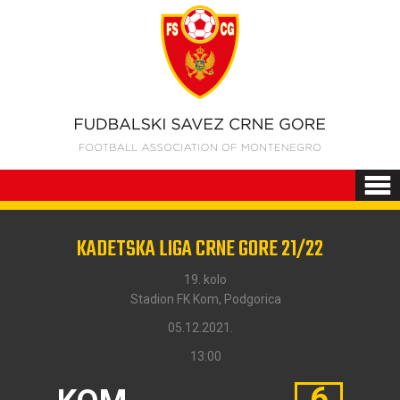
KADETSKA LIGA CRNE GORE 21/22
19. kolo
Stadion FK Kom, Podgorica
05.12.2021.
13:00
6