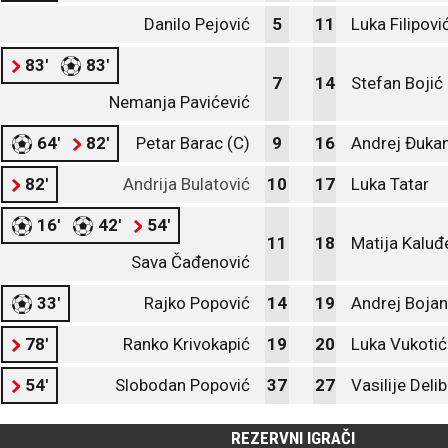
Danilo Pejović
5
11
Luka Filipovi
83'
83'
7
14
Stefan Bojić
Nemanja Pavićević
64'
82'
Petar Barac (C)
9
16
Andrej Đuka
82'
Andrija Bulatović
10
17
Luka Tatar
16'
42'
54'
11
18
Matija Kaluđ
Sava Čađenović
33'
Rajko Popović
14
19
Andrej Bojan
78'
Ranko Krivokapić
19
20
Luka Vukotić
54'
Slobodan Popović
37
27
Vasilije Deli
REZERVNI IGRAČI