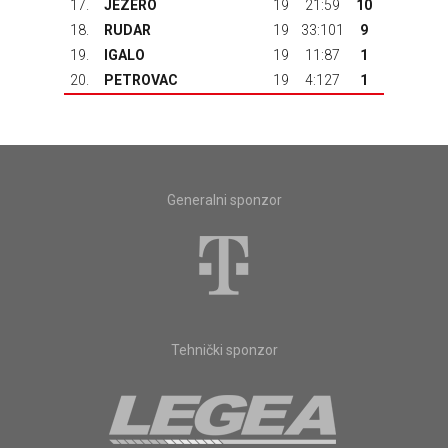
17.
JEZERO
19
21:59
10
18.
RUDAR
19
33:101
9
19.
IGALO
19
11:87
1
20.
PETROVAC
19
4:127
1
Generalni sponzor
Tehnički sponzor