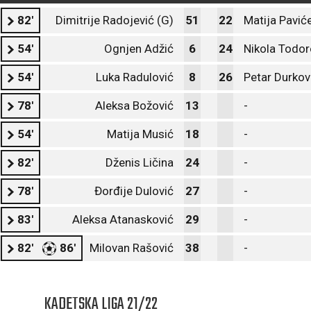
82'
Dimitrije Radojević (G)
51
22
Matija Pavić
54'
Ognjen Adžić
6
24
Nikola Todor
54'
Luka Radulović
8
26
Petar Durkov
78'
Aleksa Božović
13
-
54'
Matija Musić
18
-
82'
Dženis Ličina
24
-
78'
Đorđije Dulović
27
-
83'
Aleksa Atanasković
29
-
82'
86'
Milovan Rašović
38
-
KADETSKA LIGA 21/22