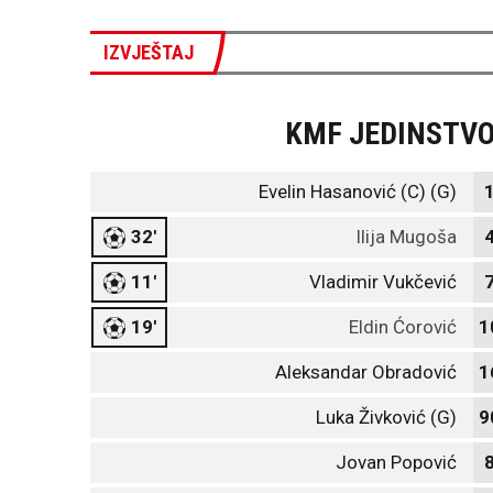
IZVJEŠTAJ
KMF JEDINSTV
Evelin Hasanović (C) (G)
32'
Ilija Mugoša
11'
Vladimir Vukčević
19'
Eldin Ćorović
1
Aleksandar Obradović
1
Luka Živković (G)
9
Jovan Popović