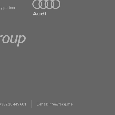
ty partner
+382 20 445 601
E-mail:
info@fscg.me