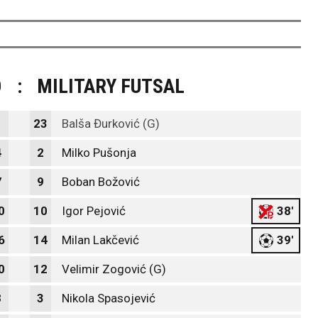
O
:
MILITARY FUTSAL
1
23
Balša Đurković (G)
4
2
Milko Pušonja
7
9
Boban Božović
0
10
Igor Pejović
38'
6
14
Milan Lakčević
39'
0
12
Velimir Zogović (G)
8
3
Nikola Spasojević