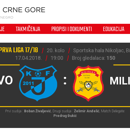
IJE
TAKMIČENJA
PROPISI I DOKUMENTI
EDUKACIJA
PRVA LIGA 17/18
20. kolo
Sportska hala Nikoljac, Bi
17.04.2018.
19:00
Broj gledalaca:
150
:
VO
MIL
Prvi sudija :
Boban Živaljević
, Drugi sudija :
Želimir Anđelić
, Match Delegate:
Predrag Đukić