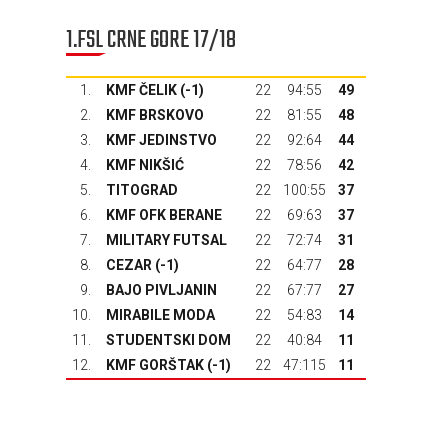
1.FSL CRNE GORE 17/18
1.
KMF ČELIK (-1)
22
94:55
49
2.
KMF BRSKOVO
22
81:55
48
3.
KMF JEDINSTVO
22
92:64
44
4.
KMF NIKŠIĆ
22
78:56
42
5.
TITOGRAD
22
100:55
37
6.
KMF OFK BERANE
22
69:63
37
7.
MILITARY FUTSAL
22
72:74
31
8.
CEZAR (-1)
22
64:77
28
9.
BAJO PIVLJANIN
22
67:77
27
10.
MIRABILE MODA
22
54:83
14
11.
STUDENTSKI DOM
22
40:84
11
12.
KMF GORŠTAK
(-1)
22
47:115
11