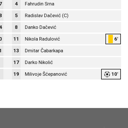
7
4
Fahrudin Srna
8
5
Radislav Dačević (C)
4
8
Danko Dačević
0
11
Nikola Radulović
6'
1
13
Dmitar Čabarkapa
17
Darko Nikolić
19
Milivoje Šćepanović
10'