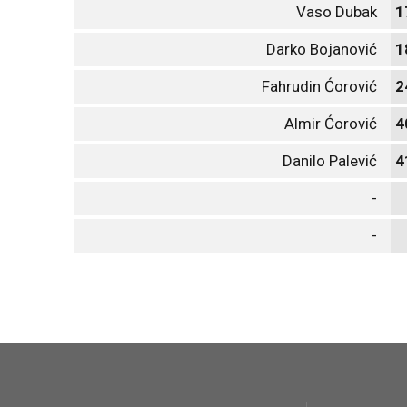
Vaso Dubak
1
Darko Bojanović
1
Fahrudin Ćorović
2
Almir Ćorović
4
Danilo Palević
4
-
-