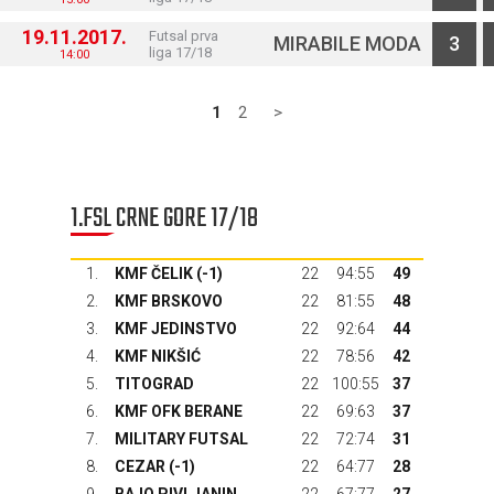
19.11.2017.
Futsal prva
MIRABILE MODA
3
liga 17/18
14:00
1
2
>
1.FSL CRNE GORE 17/18
1.
KMF ČELIK (-1)
22
94:55
49
2.
KMF BRSKOVO
22
81:55
48
3.
KMF JEDINSTVO
22
92:64
44
4.
KMF NIKŠIĆ
22
78:56
42
5.
TITOGRAD
22
100:55
37
6.
KMF OFK BERANE
22
69:63
37
7.
MILITARY FUTSAL
22
72:74
31
8.
CEZAR (-1)
22
64:77
28