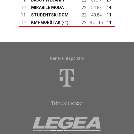
9.
BAJO PIVLJANIN
22
67:77
27
10.
MIRABILE MODA
22
54:83
14
11.
STUDENTSKI DOM
22
40:84
11
12.
KMF GORŠTAK
(-1)
22
47:115
11
Generalni sponzor
Tehnički sponzor