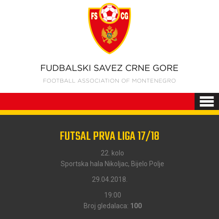
FUTSAL PRVA LIGA 17/18
22. kolo
Sportska hala Nikoljac, Bijelo Polje
29.04.2018.
19:00
Broj gledalaca:
100