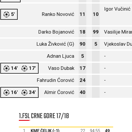
Igor Vučinić
5'
Ranko Novović
11
10
Darko Bojanović
18
99
Vasilije Mir
Luka Živković (G)
90
5
Vjekoslav Du
Adnan Ljuca
5
-
14'
17'
Vaso Dubak
17
-
Fahrudin Ćorović
24
-
16'
34'
Almir Ćorović
40
-
1.FSL CRNE GORE 17/18
1.
KMF ČELIK (-1)
22
94:55
49