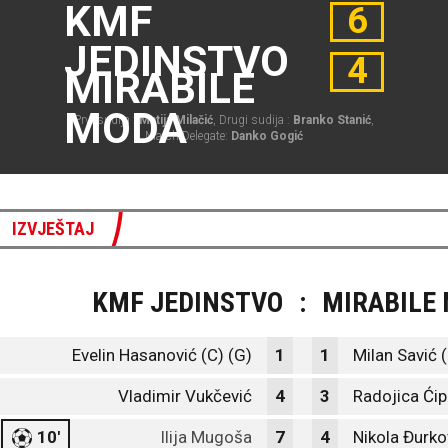
KMF
6
JEDINSTVO
4
MIRABILE
MODA
Prvi sudija :
Matija Milačić
, Drugi sudija :
Branko Stanić
,
Match Delegate:
Danko Gogić
IZVJEŠTAJ
KMF JEDINSTVO
:
MIRABILE
Evelin Hasanović (C) (G)
1
1
Milan Savić 
Vladimir Vukčević
4
3
Radojica Ćip
10'
Ilija Mugoša
7
4
Nikola Đurko