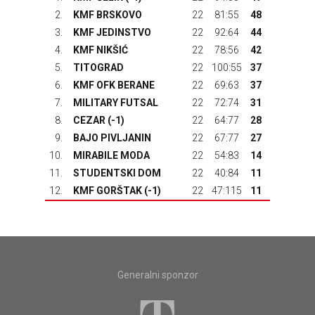
2.
KMF BRSKOVO
22
81:55
48
3.
KMF JEDINSTVO
22
92:64
44
4.
KMF NIKŠIĆ
22
78:56
42
5.
TITOGRAD
22
100:55
37
6.
KMF OFK BERANE
22
69:63
37
7.
MILITARY FUTSAL
22
72:74
31
8.
CEZAR (-1)
22
64:77
28
9.
BAJO PIVLJANIN
22
67:77
27
10.
MIRABILE MODA
22
54:83
14
11.
STUDENTSKI DOM
22
40:84
11
12.
KMF GORŠTAK
(-1)
22
47:115
11
Generalni sponzor