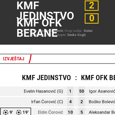
KMF
2
JEDINSTVO
0
KMF OFK
BERANE
Prvi sudija :
Boban Živaljević
, Drugi sudija :
Dušan
Jovićević
, Match Delegate:
Danko Gogić
IZVJEŠTAJ
KMF JEDINSTVO
:
KMF OFK B
Evelin Hasanović (G)
1
50
Igor Asanović
Irfan Ćorović (C)
4
2
Boško Bolevi
9'
19'
Eldin Ćorović
10
5
Aleksandar Bo