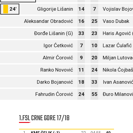
24'
Gligorije Lišanin
14
7
Vojislav Bojo
Aleksandar Obradović
16
25
Vaso Dubak
Đorđe Lišanin (G)
33
23
Haris Agović 
Igor Ćetković
7
10
Lazar Ćulafić
Almir Ćorović
9
20
Miljan Lutova
Ranko Novović
11
24
Nikola Ćojbaš
Darko Bojanović
18
33
Ivan Asanovi
Fahrudin Ćorović
24
55
Đuro Milanov
1.FSL CRNE GORE 17/18