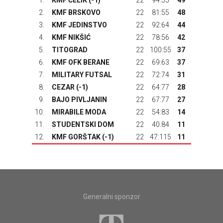
1.
KMF ČELIK (-1)
22
94:55
49
2.
KMF BRSKOVO
22
81:55
48
3.
KMF JEDINSTVO
22
92:64
44
4.
KMF NIKŠIĆ
22
78:56
42
5.
TITOGRAD
22
100:55
37
6.
KMF OFK BERANE
22
69:63
37
7.
MILITARY FUTSAL
22
72:74
31
8.
CEZAR (-1)
22
64:77
28
9.
BAJO PIVLJANIN
22
67:77
27
10.
MIRABILE MODA
22
54:83
14
11.
STUDENTSKI DOM
22
40:84
11
12.
KMF GORŠTAK
(-1)
22
47:115
11
Generalni sponzor