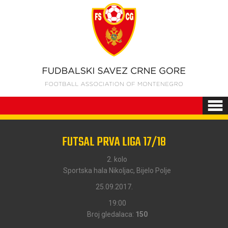
FUTSAL PRVA LIGA 17/18
2. kolo
Sportska hala Nikoljac, Bijelo Polje
25.09.2017.
19:00
Broj gledalaca:
150