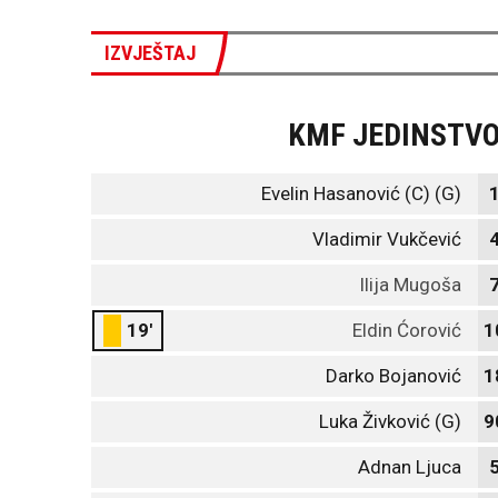
IZVJEŠTAJ
KMF JEDINSTV
Evelin Hasanović (C) (G)
Vladimir Vukčević
Ilija Mugoša
19'
Eldin Ćorović
1
Darko Bojanović
1
Luka Živković (G)
9
Adnan Ljuca