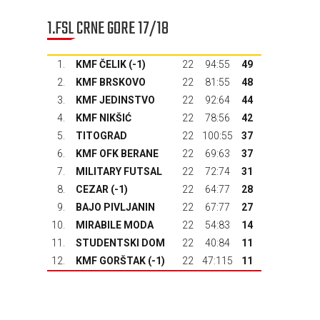
1.FSL CRNE GORE 17/18
1.
KMF ČELIK (-1)
22
94:55
49
2.
KMF BRSKOVO
22
81:55
48
3.
KMF JEDINSTVO
22
92:64
44
4.
KMF NIKŠIĆ
22
78:56
42
5.
TITOGRAD
22
100:55
37
6.
KMF OFK BERANE
22
69:63
37
7.
MILITARY FUTSAL
22
72:74
31
8.
CEZAR (-1)
22
64:77
28
9.
BAJO PIVLJANIN
22
67:77
27
10.
MIRABILE MODA
22
54:83
14
11.
STUDENTSKI DOM
22
40:84
11
12.
KMF GORŠTAK
(-1)
22
47:115
11