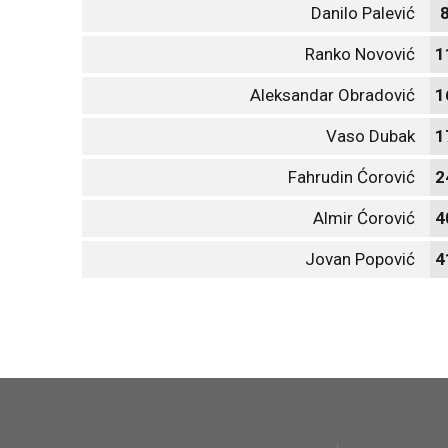
Danilo Palević
Ranko Novović
1
Aleksandar Obradović
1
Vaso Dubak
1
Fahrudin Ćorović
2
Almir Ćorović
4
Jovan Popović
4