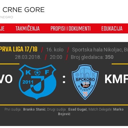
IJE
TAKMIČENJA
PROPISI I DOKUMENTI
EDUKACIJA
PRVA LIGA 17/18
16. kolo
Sportska hala Nikoljac, Bi
28.03.2018.
20:00
Broj gledalaca:
350
:
VO
KMF
Prvi sudija :
Branko Stanić
, Drugi sudija :
Esad Gugač
, Match Delegate:
Marko
Bojović