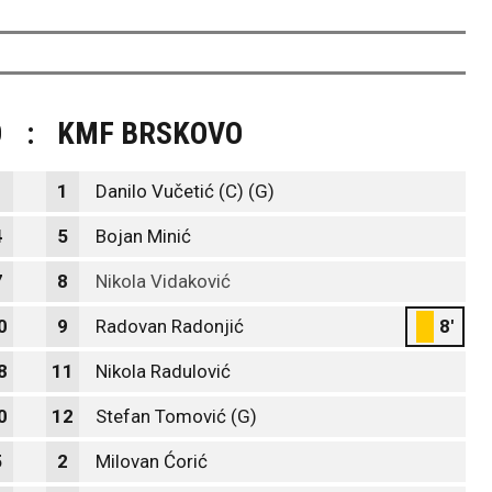
O
:
KMF BRSKOVO
1
1
Danilo Vučetić (C) (G)
4
5
Bojan Minić
7
8
Nikola Vidaković
0
9
Radovan Radonjić
8'
8
11
Nikola Radulović
0
12
Stefan Tomović (G)
5
2
Milovan Ćorić