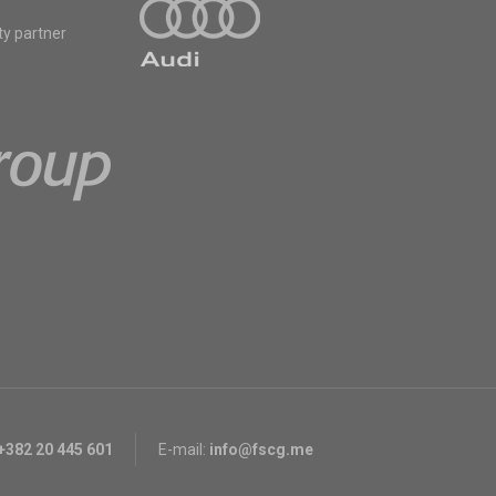
ty partner
+382 20 445 601
E-mail:
info@fscg.me