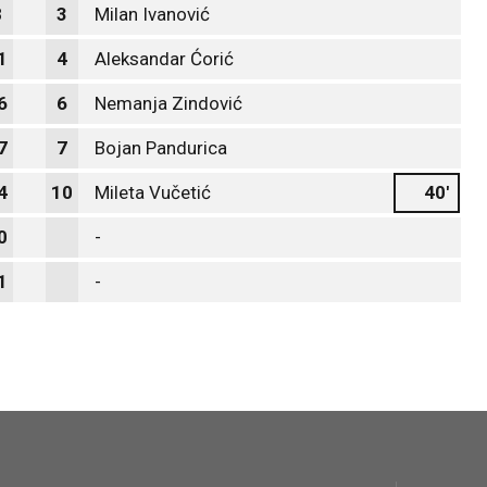
8
3
Milan Ivanović
1
4
Aleksandar Ćorić
6
6
Nemanja Zindović
7
7
Bojan Pandurica
4
10
Mileta Vučetić
40'
0
-
1
-