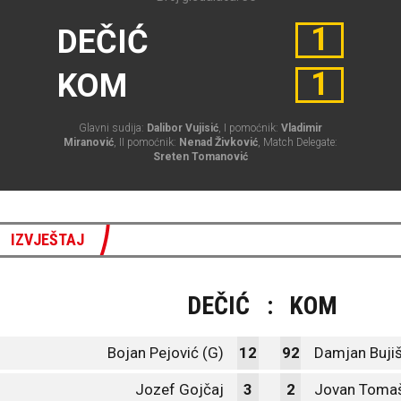
1
DEČIĆ
1
KOM
Glavni sudija:
Dalibor Vujisić
, I pomoćnik:
Vladimir
Miranović
, II pomoćnik:
Nenad Živković
, Match Delegate:
Sreten Tomanović
IZVJEŠTAJ
DEČIĆ
:
KOM
Bojan Pejović (G)
12
92
Damjan Bujiš
Jozef Gojčaj
3
2
Jovan Tomaš