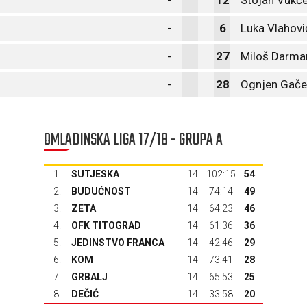
-
12
Stojan Vukče
-
6
Luka Vlahovi
-
27
Miloš Darma
-
28
Ognjen Gače
OMLADINSKA LIGA 17/18 - GRUPA A
1.
SUTJESKA
14
102:15
54
2.
BUDUĆNOST
14
74:14
49
3.
ZETA
14
64:23
46
4.
OFK TITOGRAD
14
61:36
36
5.
JEDINSTVO FRANCA
14
42:46
29
6.
KOM
14
73:41
28
7.
GRBALJ
14
65:53
25
8.
DEČIĆ
14
33:58
20