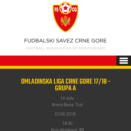
OMLADINSKA LIGA CRNE GORE 17/18 -
GRUPA A
14. kolo
Arena Besa, Tuzi
03.06.2018.
18:30
Broj gledalaca:
30