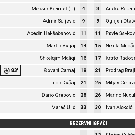
Mensur Kijamet (C)
4
3
Andro Rudan
Admir Suljević
9
9
Ognjen Otaš
Abedin Hakšabanović
11
11
Pavle Savkov
Martin Vuljaj
14
15
Nikola Miloš
Shkëlqim Maliqi
16
17
Krsto Rados
83'
Đovani Camaj
19
21
Predrag Braj
Ljeon Dušaj
21
25
Miljan Cerov
Dario Grebović
28
26
Marino Nucul
Maraš Ulić
33
30
Ivan Aleksić
REZERVNI IGRAČI