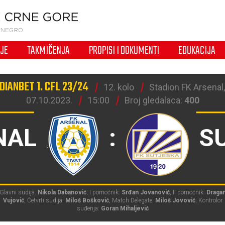
IJE
TAKMIČENJA
PROPISI I DOKUMENTI
EDUKACIJA
DIANBET 1. CFL 23/24
12. kolo
Stadion FK Arsenal,
07.10.2023.
15:00
Broj gledalaca:
400
NAL
:
S
Glavni sudija:
Nikola Dabanović
, I pomoćnik:
Srđan Jovanović
, II pomoćnik:
Draga
Vujović
, Četvrti sudija:
Miloš Bošković
, Match Delegate:
Miloš Jovović
, Kontrolor
suđenja:
Goran Mihaljević