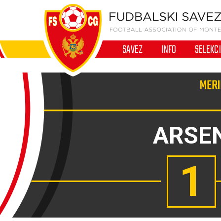
SAVEZ
INFO
SELEKC
MERI
ARSE
1