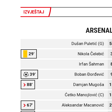
IZVJEŠTAJ
ARSENA
Dušan Puletić (G)
5
29'
Nikola Čelebić
Irfan Šahman
39'
Boban Đorđević
88'
Damjan Mugoša
1
Ćetko Manojlović (C)
1
67'
Aleksandar Macanović
2