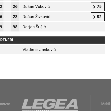
2
26
Dušan Vuković
75'
6
28
Dušan Živković
82'
9
98
Darjan Šušić
RENERI
Vladimir Janković
sponzor
Mobili