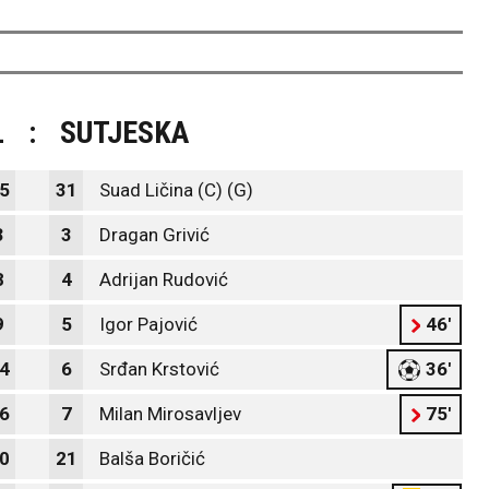
L
:
SUTJESKA
5
31
Suad Ličina (C) (G)
3
3
Dragan Grivić
8
4
Adrijan Rudović
9
5
Igor Pajović
46'
4
6
Srđan Krstović
36'
6
7
Milan Mirosavljev
75'
0
21
Balša Boričić