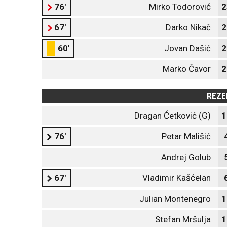
76'
Mirko Todorović
2
67'
Darko Nikač
2
60'
Jovan Dašić
2
Marko Čavor
2
REZE
Dragan Ćetković (G)
1
76'
Petar Mališić
Andrej Golub
67'
Vladimir Kašćelan
Julian Montenegro
1
Stefan Mršulja
1