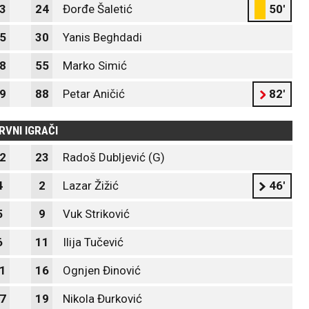
3
24
Đorđe Šaletić
50'
5
30
Yanis Beghdadi
8
55
Marko Simić
9
88
Petar Aničić
82'
RVNI IGRAČI
2
23
Radoš Dubljević (G)
4
2
Lazar Žižić
46'
5
9
Vuk Striković
6
11
Ilija Tučević
1
16
Ognjen Đinović
7
19
Nikola Đurković