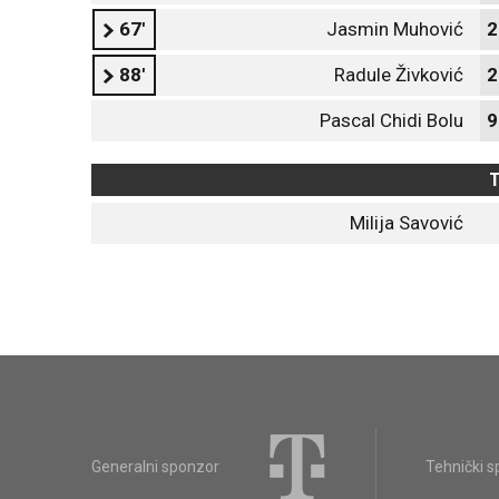
67'
Jasmin Muhović
2
88'
Radule Živković
2
Pascal Chidi Bolu
9
T
Milija Savović
Generalni sponzor
Tehnički 