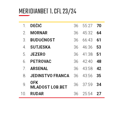
MERIDIANBET 1. CFL 23/24
1.
DEČIĆ
36
55:27
70
2.
MORNAR
36
45:32
64
3.
BUDUĆNOST
36
66:43
61
4.
SUTJESKA
36
46:36
53
5.
JEZERO
36
41:38
51
6.
PETROVAC
36
42:40
48
7.
ARSENAL
36
43:58
42
8.
JEDINSTVO FRANCA
36
43:56
35
OFK
9.
36
37:59
34
MLADOST LOB.BET
10.
RUDAR
36
25:54
27