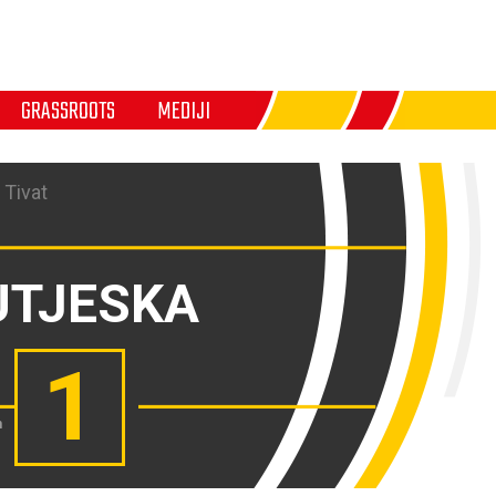
GRASSROOTS
MEDIJI
 Tivat
UTJESKA
1
n