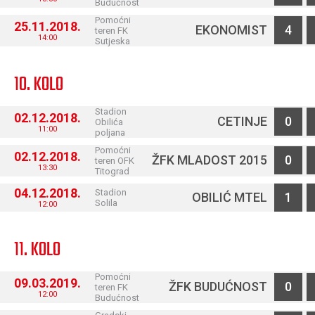
Budućnost
Pomoćni
25.11.2018.
EKONOMIST
4
teren FK
14:00
Sutjeska
10. KOLO
Stadion
02.12.2018.
CETINJE
0
Obilića
11:00
poljana
Pomoćni
02.12.2018.
ŽFK MLADOST 2015
0
teren OFK
13:30
Titograd
04.12.2018.
Stadion
OBILIĆ MTEL
1
Solila
12:00
11. KOLO
Pomoćni
09.03.2019.
ŽFK BUDUĆNOST
0
teren FK
12:00
Budućnost