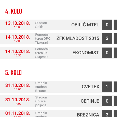
4. KOLO
13.10.2018.
Stadion
OBILIĆ MTEL
0
Solila
15:00
Pomoćni
14.10.2018.
ŽFK MLADOST 2015
3
teren OFK
12:00
Titograd
Pomoćni
14.10.2018.
EKONOMIST
0
teren FK
16:30
Sutjeska
5. KOLO
Gradski
31.10.2018.
CVETEX
1
stadion
14:00
Berane
Stadion
31.10.2018.
CETINJE
0
Obilića
14:00
poljana
01.11.2018.
Gradski
BREZNICA
3
stadion