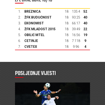
1.
BREZNICA
18
135:4
52
2.
ŽFK BUDUĆNOST
18
93:25
40
3.
EKONOMIST
18
66:17
40
4.
ŽFK MLADOST 2015
18
39:49
22
5.
OBILIĆ MTEL
18
16:56
19
6.
CETINJE
18
7:118
9
7.
CVETEX
18
9:96
4
POSLJEDNJE VIJESTI