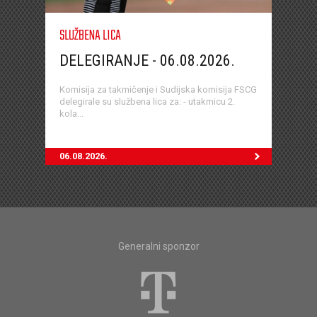
SLUŽBENA LICA
DELEGIRANJE - 06.08.2026.
Komisija za takmičenje i Sudijska komisija FSCG
delegirale su službena lica za: - utakmicu 2.
kola...
06.08.2026.
Generalni sponzor