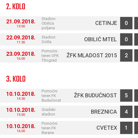
2. KOLO
Stadion
21.09.2018.
CETINJE
0
Obilića
13:00
poljana
22.09.2018.
Stadion
OBILIĆ MTEL
0
Solila
11:30
Pomoćni
23.09.2018.
ŽFK MLADOST 2015
2
teren OFK
16:00
Titograd
3. KOLO
Pomoćni
10.10.2018.
ŽFK BUDUĆNOST
5
teren FK
14:30
Budućnost
10.10.2018.
Gradski
BREZNICA
4
stadion
15:00
Pomoćni
10.10.2018.
CVETEX
1
teren FK
16:00
Berane