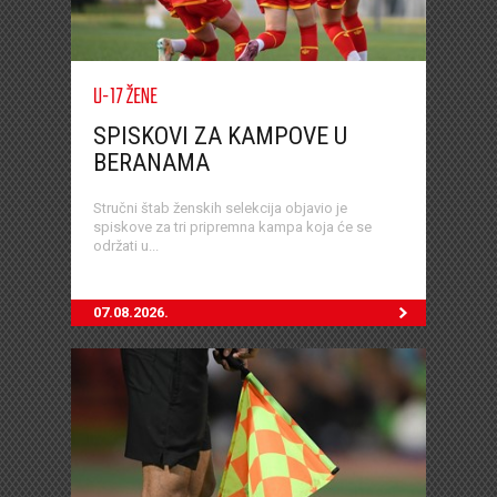
U-17 ŽENE
SPISKOVI ZA KAMPOVE U
BERANAMA
Stručni štab ženskih selekcija objavio je
spiskove za tri pripremna kampa koja će se
održati u...
07.08.2026.