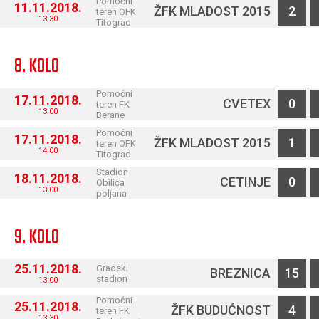
Pomoćni
11.11.2018.
ŽFK MLADOST 2015
2
teren OFK
13:30
Titograd
8. KOLO
Pomoćni
17.11.2018.
CVETEX
0
teren FK
13:00
Berane
Pomoćni
17.11.2018.
ŽFK MLADOST 2015
1
teren OFK
14:00
Titograd
Stadion
18.11.2018.
CETINJE
0
Obilića
13:00
poljana
9. KOLO
25.11.2018.
Gradski
BREZNICA
15
stadion
13:00
Pomoćni
25.11.2018.
ŽFK BUDUĆNOST
4
teren FK
13:30