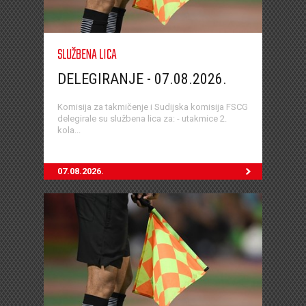
SLUŽBENA LICA
DELEGIRANJE - 07.08.2026.
Komisija za takmičenje i Sudijska komisija FSCG
delegirale su službena lica za: - utakmice 2.
kola...
07.08.2026.