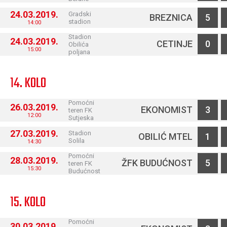
24.03.2019.
Gradski
BREZNICA
5
stadion
14:00
Stadion
24.03.2019.
CETINJE
0
Obilića
15:00
poljana
14. KOLO
Pomoćni
26.03.2019.
EKONOMIST
3
teren FK
12:00
Sutjeska
27.03.2019.
Stadion
OBILIĆ MTEL
1
Solila
14:30
Pomoćni
28.03.2019.
ŽFK BUDUĆNOST
5
teren FK
15:30
Budućnost
15. KOLO
Pomoćni
30.03.2019.