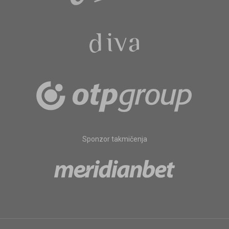
Sponzor takmičenja