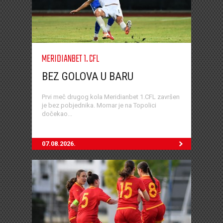
MERIDIANBET 1. CFL
BEZ GOLOVA U BARU
Prvi meč drugog kola Meridianbet 1.CFL završen
je bez pobjednika. Mornar je na Topolici
dočekao...
07.08.2026.