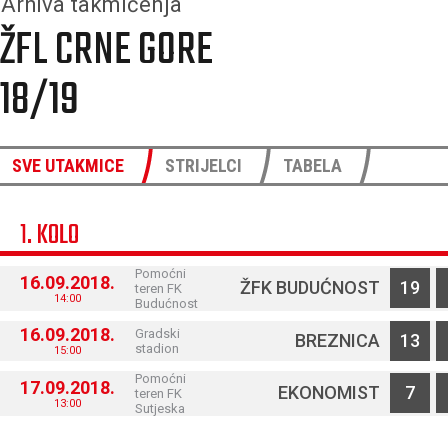
Arhiva takmičenja
ŽFL CRNE GORE
18/19
SVE UTAKMICE
STRIJELCI
TABELA
1. KOLO
Pomoćni
16.09.2018.
ŽFK BUDUĆNOST
19
teren FK
14:00
Budućnost
16.09.2018.
Gradski
BREZNICA
13
stadion
15:00
Pomoćni
17.09.2018.
EKONOMIST
7
teren FK
13:00
Sutjeska