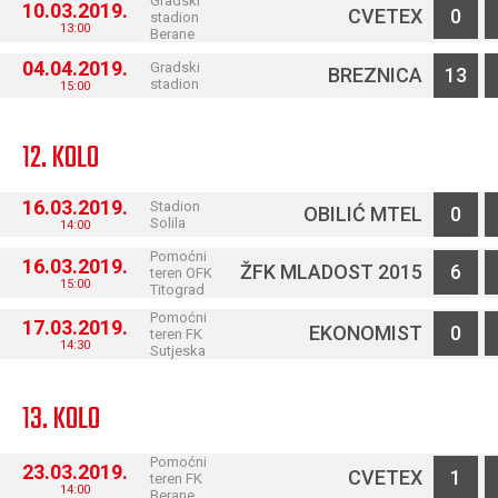
Gradski
10.03.2019.
CVETEX
0
stadion
13:00
Berane
04.04.2019.
Gradski
BREZNICA
13
stadion
15:00
12. KOLO
16.03.2019.
Stadion
OBILIĆ MTEL
0
Solila
14:00
Pomoćni
16.03.2019.
ŽFK MLADOST 2015
6
teren OFK
15:00
Titograd
Pomoćni
17.03.2019.
EKONOMIST
0
teren FK
14:30
Sutjeska
13. KOLO
Pomoćni
23.03.2019.
CVETEX
1
teren FK
14:00
Berane