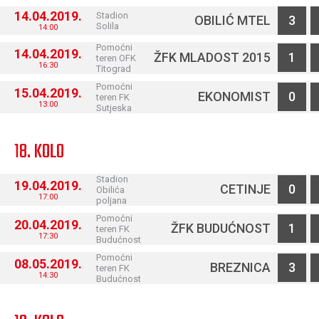
14.04.2019.
Stadion
OBILIĆ MTEL
3
Solila
14:00
Pomoćni
14.04.2019.
ŽFK MLADOST 2015
1
teren OFK
16:30
Titograd
Pomoćni
15.04.2019.
EKONOMIST
0
teren FK
13:00
Sutjeska
18. KOLO
Stadion
19.04.2019.
CETINJE
0
Obilića
17:00
poljana
Pomoćni
20.04.2019.
ŽFK BUDUĆNOST
1
teren FK
17:30
Budućnost
Pomoćni
08.05.2019.
BREZNICA
3
teren FK
14:30
Budućnost