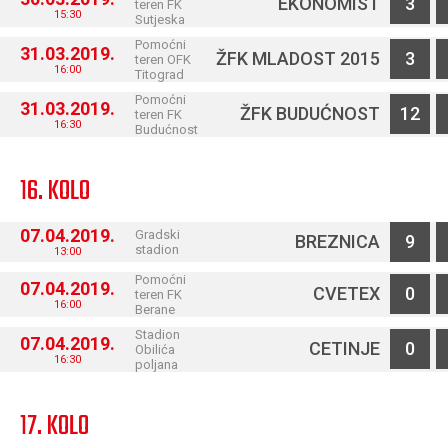
EKONOMIST
3
teren FK
15:30
Sutjeska
Pomoćni
31.03.2019.
ŽFK MLADOST 2015
3
teren OFK
16:00
Titograd
Pomoćni
31.03.2019.
ŽFK BUDUĆNOST
12
teren FK
16:30
Budućnost
16. KOLO
07.04.2019.
Gradski
BREZNICA
9
stadion
13:00
Pomoćni
07.04.2019.
CVETEX
0
teren FK
16:00
Berane
Stadion
07.04.2019.
CETINJE
0
Obilića
16:30
poljana
17. KOLO