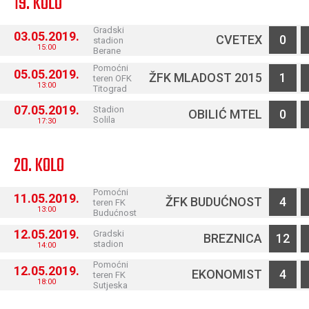
19. KOLO
Gradski
03.05.2019.
CVETEX
0
stadion
15:00
Berane
Pomoćni
05.05.2019.
ŽFK MLADOST 2015
1
teren OFK
13:00
Titograd
07.05.2019.
Stadion
OBILIĆ MTEL
0
Solila
17:30
20. KOLO
Pomoćni
11.05.2019.
ŽFK BUDUĆNOST
4
teren FK
13:00
Budućnost
12.05.2019.
Gradski
BREZNICA
12
stadion
14:00
Pomoćni
12.05.2019.
EKONOMIST
4
teren FK
18:00
Sutjeska