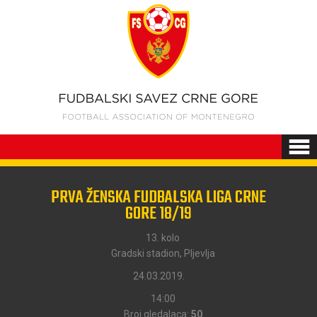
PRVA ŽENSKA FUDBALSKA LIGA CRNE
GORE 18/19
13. kolo
Gradski stadion, Pljevlja
24.03.2019.
14:00
Broj gledalaca:
50