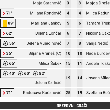
Maja Šaranović
3
3
Majda Dreše
71'
Miljana Rondović
4
4
Milica Radun
89'
Marijana Jankov
5
6
Tamara Tripk
62'
Biljana Lončar
6
7
Nikolina Cak
56'
Jelena Vujadinović
7
8
Sanja Nedić
35'
Biljana Vraneš (C)
10
10
Nađa Đurđev
65'
Milica Šebek
15
11
Anđela Tošk
40'
60'
82'
19
14
Jovana Milad
Jelena Karličić
71'
Radosava Kočanović
25
19
Svetlana Beč
REZERVNI IGRAČI