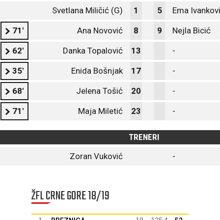
Svetlana Miličić (G)
1
5
Ema Ivankov
71'
Ana Novović
8
9
Nejla Bicić
62'
Danka Topalović
13
-
35'
Enida Bošnjak
17
-
68'
Jelena Tošić
20
-
71'
Maja Miletić
23
-
TRENERI
Zoran Vuković
-
ŽFL CRNE GORE 18/19