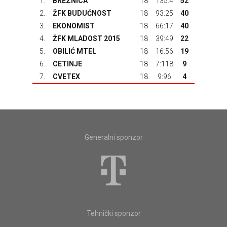
1.
BREZNICA
18
135:4
52
2.
ŽFK BUDUĆNOST
18
93:25
40
3.
EKONOMIST
18
66:17
40
4.
ŽFK MLADOST 2015
18
39:49
22
5.
OBILIĆ MTEL
18
16:56
19
6.
CETINJE
18
7:118
9
7.
CVETEX
18
9:96
4
Generalni sponzor
Tehnički sponzor