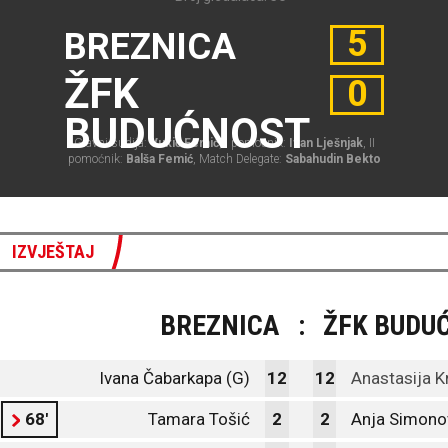
5
BREZNICA
ŽFK
0
BUDUĆNOST
Glavni sudija:
Vukić Femić
, I pomoćnik:
Ivan Lješnjak
, II
pomoćnik:
Balša Femić
, Match Delegate:
Sabahudin Bekto
IZVJEŠTAJ
BREZNICA
:
ŽFK BUDU
Ivana Čabarkapa (G)
12
12
Anastasija K
68'
Tamara Tošić
2
2
Anja Simono