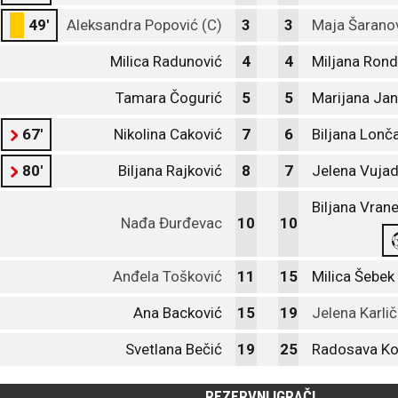
49'
Aleksandra Popović (C)
3
3
Maja Šarano
Milica Radunović
4
4
Miljana Rond
Tamara Čogurić
5
5
Marijana Ja
67'
Nikolina Caković
7
6
Biljana Lonč
80'
Biljana Rajković
8
7
Jelena Vujad
Biljana Vrane
Nađa Đurđevac
10
10
Anđela Tošković
11
15
Milica Šebek
Ana Backović
15
19
Jelena Karlič
Svetlana Bečić
19
25
Radosava Ko
REZERVNI IGRAČI