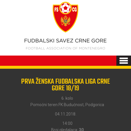
PRVA ŽENSKA FUDBALSKA LIGA CRNE
GORE 18/19
6. kolo
Pomoćni teren FK Budućnost, Podgorica
04.11.2018.
14:00
Broj gledalaca:
30