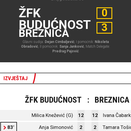
ŽFK
0
BUDUĆNOST
3
BREZNICA
Glavni sudija:
Dejan Cimbaljević
, I pomoćnik:
Nikoleta
Obradović
, II pomoćnik:
Sanja Janković
, Match Delegate:
Predrag Pajović
IZVJEŠTAJ
ŽFK BUDUĆNOST
:
BREZNICA
Milica Knežević (G)
12
12
Ivana Čabark
83'
Anja Simonović
2
2
Tamara Toši