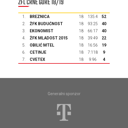
ŽFL CRNE GORE 18/19
1.
BREZNICA
18
135:4
52
2.
ŽFK BUDUĆNOST
18
93:25
40
3.
EKONOMIST
18
66:17
40
4.
ŽFK MLADOST 2015
18
39:49
22
5.
OBILIĆ MTEL
18
16:56
19
6.
CETINJE
18
7:118
9
7.
CVETEX
18
9:96
4
Generalni sponzor