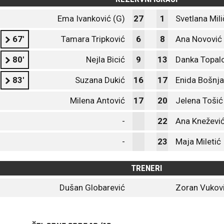
Ema Ivanković (G)
27
1
Svetlana Mili
67'
Tamara Tripković
6
8
Ana Novović
80'
Nejla Bicić
9
13
Danka Topal
83'
Suzana Dukić
16
17
Enida Bošnja
Milena Antović
17
20
Jelena Tošić
-
22
Ana Kneževi
-
23
Maja Miletić
TRENERI
Dušan Globarević
Zoran Vukov