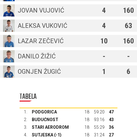
4
160
JOVAN VUJOVIĆ
4
63
ALEKSA VUKOVIĆ
10
160
LAZAR ZEČEVIĆ
-
-
DANILO ŽIŽIĆ
1
6
OGNJEN ŽUGIĆ
TABELA
1.
PODGORICA
18
59:20
47
2.
BUDUĆNOST
18
93:16
43
3.
STARI AERODROM
18
55:29
36
4.
SUTJESKA
(-1)
18
31:24
27