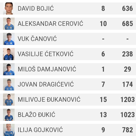
8
636
DAVID BOJIĆ
10
685
ALEKSANDAR CEROVIĆ
-
-
VUK ČANOVIĆ
6
238
VASILIJE ĆETKOVIĆ
1
29
MILOŠ DAMJANOVIĆ
7
174
JOVAN DRAGIĆEVIĆ
15
1203
MILIVOJE ĐUKANOVIĆ
13
1023
BLAŽO ĐUKIĆ
9
782
ILIJA GOJKOVIĆ