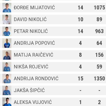
14
1075
ĐORĐE MIJATOVIĆ
10
89
DAVID NIKOLIĆ
14
963
PETAR NIKOLIĆ
4
64
ANDRIJA POPOVIĆ
8
156
MATIJA RAIČEVIĆ
4
59
NIKŠA ROJEVIĆ
15
1350
ANDRIJA RONDOVIĆ
-
-
JAKŠA ŠIPČIĆ
1
2
ALEKSA VUJOVIĆ