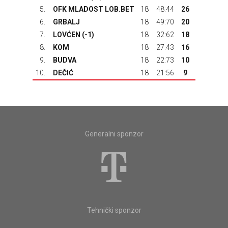
5.
OFK MLADOST LOB.BET
18
48:44
26
6.
GRBALJ
18
49:70
20
7.
LOVĆEN
(-1)
18
32:62
18
8.
KOM
18
27:43
16
9.
BUDVA
18
22:73
10
10.
DEČIĆ
18
21:56
9
Generalni sponzor
Tehnički sponzor