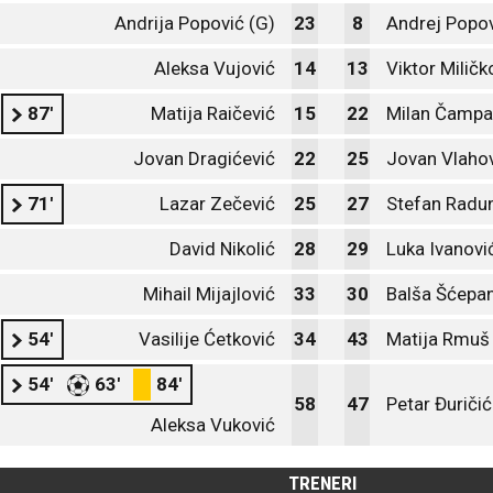
Andrija Popović (G)
23
8
Andrej Popo
Aleksa Vujović
14
13
Viktor Miličk
87'
Matija Raičević
15
22
Milan Čampa
Jovan Dragićević
22
25
Jovan Vlaho
71'
Lazar Zečević
25
27
Stefan Radu
David Nikolić
28
29
Luka Ivanovi
Mihail Mijajlović
33
30
Balša Šćepa
54'
Vasilije Ćetković
34
43
Matija Rmuš
54'
63'
84'
58
47
Petar Đuričić
Aleksa Vuković
TRENERI