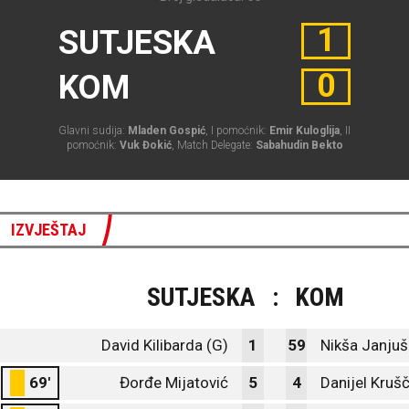
1
SUTJESKA
0
KOM
Glavni sudija:
Mladen Gospić
, I pomoćnik:
Emir Kuloglija
, II
pomoćnik:
Vuk Đokić
, Match Delegate:
Sabahudin Bekto
IZVJEŠTAJ
SUTJESKA
:
KOM
David Kilibarda (G)
1
59
Nikša Janjuš
69'
Đorđe Mijatović
5
4
Danijel Krušč