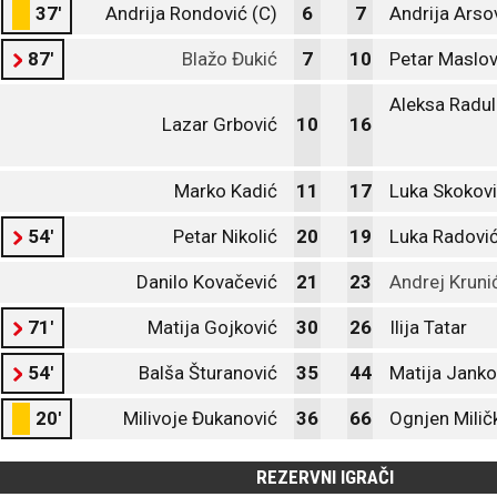
37'
Andrija Rondović (C)
6
7
Andrija Arso
87'
Blažo Đukić
7
10
Petar Maslov
Aleksa Radul
Lazar Grbović
10
16
Marko Kadić
11
17
Luka Skokov
54'
Petar Nikolić
20
19
Luka Radovi
Danilo Kovačević
21
23
Andrej Kruni
71'
Matija Gojković
30
26
Ilija Tatar
54'
Balša Šturanović
35
44
Matija Janko
20'
Milivoje Đukanović
36
66
Ognjen Milič
REZERVNI IGRAČI