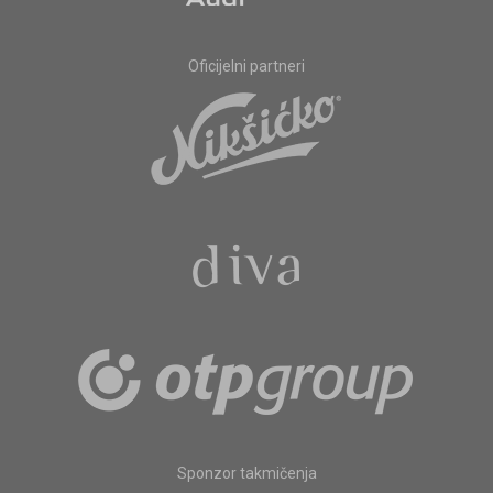
Oficijelni partneri
Sponzor takmičenja