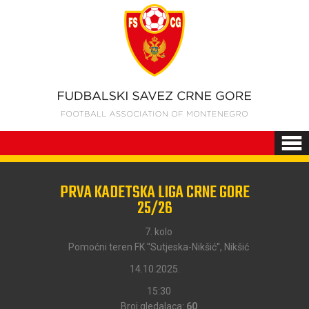
PRVA KADETSKA LIGA CRNE GORE
25/26
7. kolo
Pomoćni teren FK ''Sutjeska-Nikšić'', Nikšić
14.10.2025.
15:30
Broj gledalaca:
60