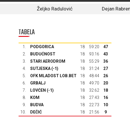
Željko Radulović
Dejan Rabre
TABELA
1.
PODGORICA
18
59:20
47
2.
BUDUĆNOST
18
93:16
43
3.
STARI AERODROM
18
55:29
36
4.
SUTJESKA
(-1)
18
31:24
27
5.
OFK MLADOST LOB.BET
18
48:44
26
6.
GRBALJ
18
49:70
20
7.
LOVĆEN
(-1)
18
32:62
18
8.
KOM
18
27:43
16
9.
BUDVA
18
22:73
10
10.
DEČIĆ
18
21:56
9