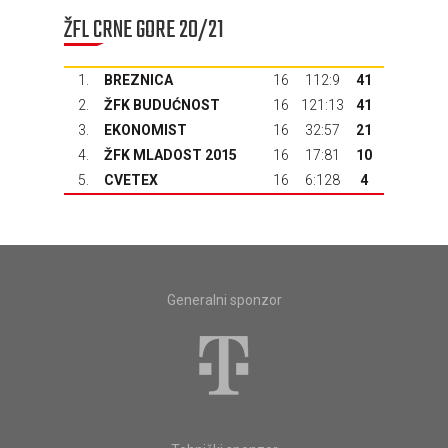
ŽFL CRNE GORE 20/21
1.
BREZNICA
16
112:9
41
2.
ŽFK BUDUĆNOST
16
121:13
41
3.
EKONOMIST
16
32:57
21
4.
ŽFK MLADOST 2015
16
17:81
10
5.
CVETEX
16
6:128
4
Generalni sponzor