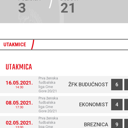
3
21
UTAKMICE
UTAKMICA
Prva ženska
16.05.2021.
fudbalska
ŽFK BUDUĆNOST
6
liga Crne
14:30
Gore 20/21
Prva ženska
08.05.2021.
fudbalska
EKONOMIST
4
liga Crne
17:30
Gore 20/21
Prva ženska
02.05.2021.
fudbalska
BREZNICA
9
liga Crne
13:00