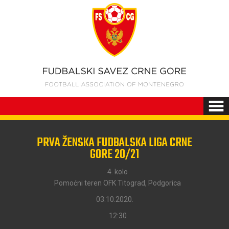
PRVA ŽENSKA FUDBALSKA LIGA CRNE
GORE 20/21
4. kolo
Pomoćni teren OFK Titograd, Podgorica
03.10.2020.
12:30