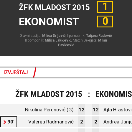
1
ŽFK MLADOST 2015
0
EKONOMIST
Glavni sudija:
Milica Drljević
, I pomoćnik:
Tatjana Radović
,
II pomoćnik:
Milica Lakićević
, Match Delegate:
Milan
Pavićević
IZVJEŠTAJ
ŽFK MLADOST 2015
:
EKONOMI
Nikolina Perunović (G)
12
12
Ajla Hrastov
90'
Valerija Radmanović
2
2
Andrea Janj