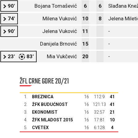
90'
Bojana Tomašević
6
6
Slađana Kne
74'
Milena Vuković
10
8
Jelena Mileti
90'
Jelena Vuković
11
-
Danijela Brnović
15
-
23'
83'
Mia Vukčević
20
-
ŽFL CRNE GORE 20/21
1.
BREZNICA
16
112:9
41
2.
ŽFK BUDUĆNOST
16
121:13
41
3.
EKONOMIST
16
32:57
21
4.
ŽFK MLADOST 2015
16
17:81
10
5.
CVETEX
16
6:128
4