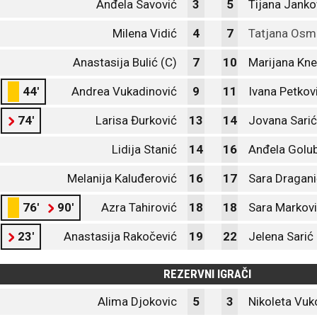
Anđela Savović
3
5
Tijana Janko
Milena Vidić
4
7
Tatjana Osm
Anastasija Bulić (C)
7
10
Marijana Kne
44'
Andrea Vukadinović
9
11
Ivana Petkov
74'
Larisa Đurković
13
14
Jovana Sarić
Lidija Stanić
14
16
Anđela Golu
Melanija Kaluđerović
16
17
Sara Dragani
76'
90'
Azra Tahirović
18
18
Sara Markov
23'
Anastasija Rakočević
19
22
Jelena Sarić
REZERVNI IGRAČI
Alima Djokovic
5
3
Nikoleta Vuk