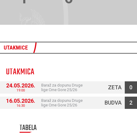
UTAKMICE
UTAKMICA
24.05.2026.
Baraž za dopunu Druge
ZETA
0
lige Crne Gore 25/26
19:00
16.05.2026.
Baraž za dopunu Druge
BUDVA
2
lige Crne Gore 25/26
16:30
TABELA