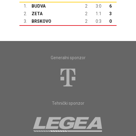
1.
BUDVA
2
3:0
6
2.
ZETA
2
1:1
3
3.
BRSKOVO
2
0:3
0
Generalni sponzor
Tehnički sponzor