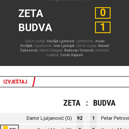
0
ZETA
1
BUDVA
Glavni sudija:
Vasilije Ljumović
, I pomoćnik:
Jovan
Došljak
, II pomoćnik:
Ivan Lješnjak
, Četvrti sudija:
Nenad
Čađenović
, Match Delegate:
Radovan Tomović
, Kontrolor
suđenja:
Zoran Gajević
IZVJEŠTAJ
ZETA
:
BUDVA
Damir Ljuljanović (G)
92
1
Petar Petrovi