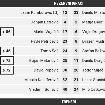
REZERVNI IGRAČI
Lazar Kumburović (G)
12
23
Danilo Milato
Ognjen Batrović
4
2
Matija Delić
86'
Marko Vujačić
17
6
Vojin Dragov
Pavle Petričević
23
8
Dražen Mudr
46'
Tomo Šoć
24
9
Stefan Božov
72'
Bojan Matanović
25
11
Danilo Dragi
72'
David Popović
30
20
Todor Mijač
Mihailo Kaluđerović
32
21
Lazar Staniš
Vladimir Boljević
40
24
Milo Ćetkovi
TRENERI