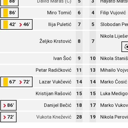
88'
David Maraš (C)
5
3
Hayato Mat
86'
Miro Tomić
6
4
Filip Vujović
42'
46'
Ilija Puletić
7
5
Slobodan Per
Nikola Liješe
Željko Krstović
8
7
Ivan Šoć
9
10
Nikola Staniš
Petar Radičković
11
13
Mihailo Vojv
67'
72'
Lazar Vukčević
14
14
Marko Ćosić 
Kristijan Rašović
15
15
Luka Medigo
86'
Danijel Bečić
18
17
Marko Vukov
72'
Vukota Knežević
28
19
Nikola Perov