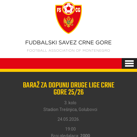
BARAŽ ZA DOPUNU DRUGE LIGE CRNE
GORE 25/26
3. kolo
Stadion Trešnjica, Golubovci
24.05.2026.
19:00
Broj gledalaca:
2000