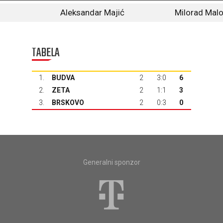
Aleksandar Majić
Milorad Malo
TABELA
1.
BUDVA
2
3:0
6
2.
ZETA
2
1:1
3
3.
BRSKOVO
2
0:3
0
Generalni sponzor