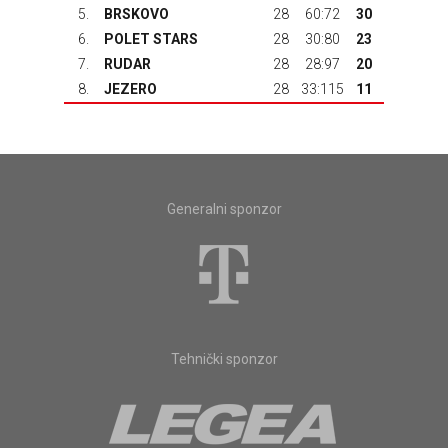
5.
BRSKOVO
28
60:72
30
6.
POLET STARS
28
30:80
23
7.
RUDAR
28
28:97
20
8.
JEZERO
28
33:115
11
Generalni sponzor
Tehnički sponzor