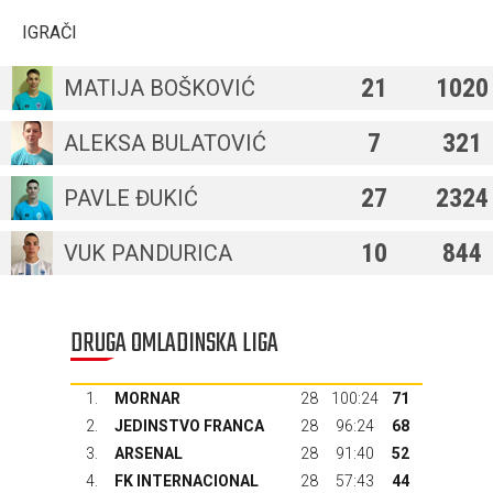
IGRAČI
21
1020
MATIJA BOŠKOVIĆ
7
321
ALEKSA BULATOVIĆ
27
2324
PAVLE ĐUKIĆ
10
844
VUK PANDURICA
DRUGA OMLADINSKA LIGA
1.
MORNAR
28
100:24
71
2.
JEDINSTVO FRANCA
28
96:24
68
3.
ARSENAL
28
91:40
52
4.
FK INTERNACIONAL
28
57:43
44