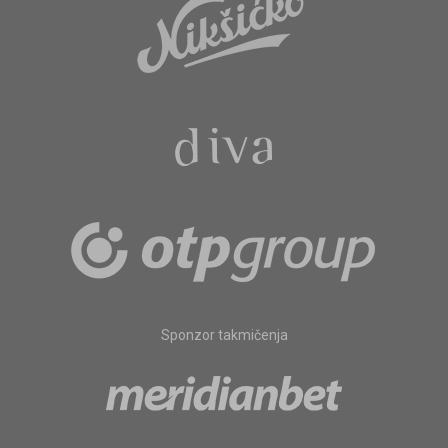
Sponzor takmičenja