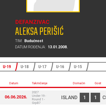
DEFANZIVAC
ALEKSA PERIŠIĆ
TIM:
Budućnost
DATUM ROĐENJA:
13.01.2008.
U-19
U-18
U-17
U-16
U-15
Datum
Takmičenje
Domaćin
Gost
2027
Under-19 -
06.06.2026.
ISLAND
1
1
C
Round 1 -
GrpB7