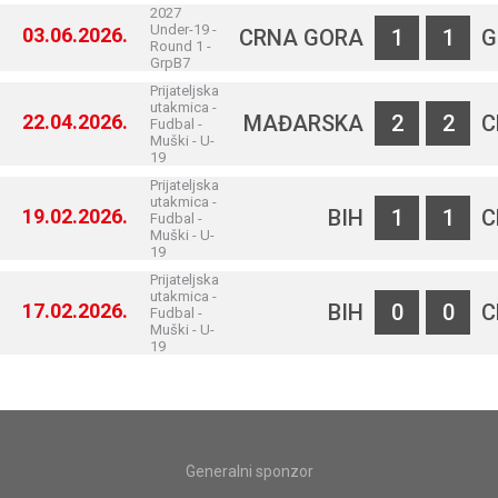
2027
Under-19 -
03.06.2026.
CRNA GORA
1
1
G
Round 1 -
GrpB7
Prijateljska
utakmica -
22.04.2026.
MAĐARSKA
2
2
C
Fudbal -
Muški - U-
19
Prijateljska
utakmica -
19.02.2026.
BIH
1
1
C
Fudbal -
Muški - U-
19
Prijateljska
utakmica -
17.02.2026.
BIH
0
0
C
Fudbal -
Muški - U-
19
Generalni sponzor