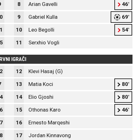
9
8
Arian Gavelli
46'
0
9
Gabriel Kulla
69'
1
10
Leo Begolli
54'
5
11
Serxhio Vogli
RVNI IGRAČI
2
12
Klevi Hasaj (G)
7
13
Matia Koci
80'
4
14
Elio Gjoshi
80'
6
15
Othonas Karo
46'
7
16
Ernesto Marqeshi
8
17
Jordan Kinnavong