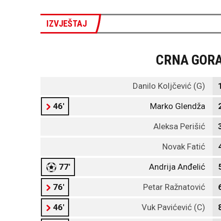
IZVJEŠTAJ
CRNA GOR
Danilo Koljčević (G)
46'
Marko Glendža
Aleksa Perišić
Novak Fatić
77'
Andrija Anđelić
76'
Petar Ražnatović
46'
Vuk Pavićević (C)