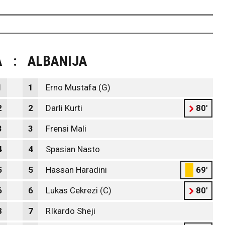
A
:
ALBANIJA
1
1
Erno Mustafa (G)
2
2
Darli Kurti
80'
3
3
Frensi Mali
4
4
Spasian Nasto
5
5
Hassan Haradini
69'
6
6
Lukas Cekrezi (C)
80'
8
7
RIkardo Sheji