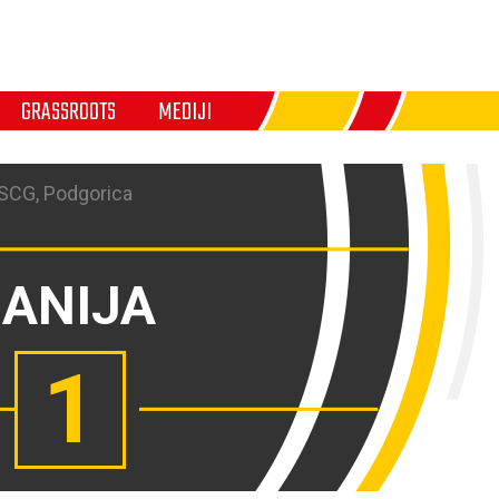
GRASSROOTS
MEDIJI
SCG, Podgorica
ANIJA
1