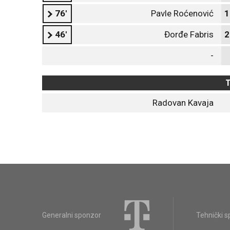
76'
Pavle Roćenović
1
46'
Đorđe Fabris
2
-
T
Radovan Kavaja
Generalni sponzor
Tehnički 