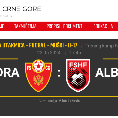
IJE
TAKMIČENJA
PROPISI I DOKUMENTI
EDUKACIJA
 UTAKMICA - FUDBAL - MUŠKI - U-17
Trening kamp F
22.05.2024.
17:45
ORA
:
ALB
Glavni sudija:
Miloš Bešović