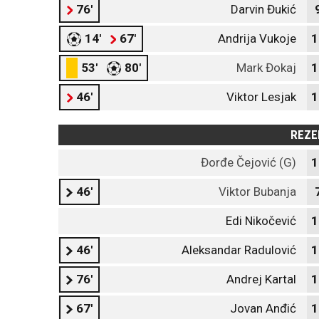
76'
Darvin Đukić
14'
67'
Andrija Vukoje
1
53'
80'
Mark Đokaj
1
46'
Viktor Lesjak
1
REZE
Đorđe Čejović (G)
1
46'
Viktor Bubanja
Edi Nikočević
1
46'
Aleksandar Radulović
1
76'
Andrej Kartal
1
67'
Jovan Anđić
1