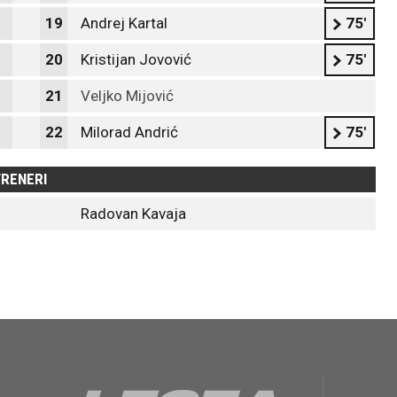
19
Andrej Kartal
75'
20
Kristijan Jovović
75'
21
Veljko Mijović
22
Milorad Andrić
75'
RENERI
Radovan Kavaja