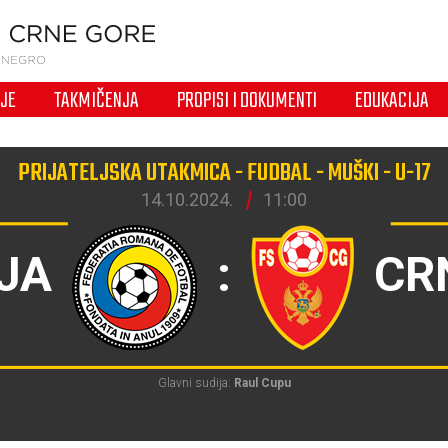
IJE
TAKMIČENJA
PROPISI I DOKUMENTI
EDUKACIJA
PRIJATELJSKA UTAKMICA - FUDBAL - MUŠKI - U-17
14.10.2024.
11:00
JA
:
CR
Glavni sudija:
Raul Cupu