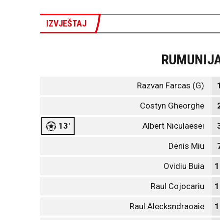
IZVJEŠTAJ
RUMUNIJ
Razvan Farcas (G)
Costyn Gheorghe
13'
Albert Niculaesei
Denis Miu
Ovidiu Buia
1
Raul Cojocariu
1
Raul Alecksndraoaie
1