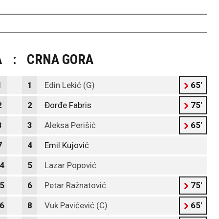
A
:
CRNA GORA
1
1
Edin Lekić (G)
65'
2
2
Đorđe Fabris
75'
3
3
Aleksa Perišić
65'
7
4
Emil Kujović
4
5
Lazar Popović
5
6
Petar Ražnatović
75'
6
8
Vuk Pavićević (C)
65'