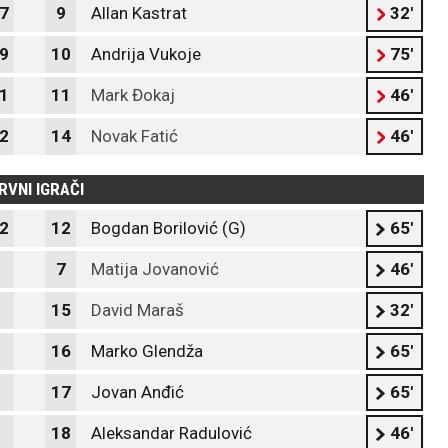
7
9
Allan Kastrat
32'
9
10
Andrija Vukoje
75'
1
11
Mark Đokaj
46'
2
14
Novak Fatić
46'
RVNI IGRAČI
2
12
Bogdan Borilović (G)
65'
7
Matija Jovanović
46'
15
David Maraš
32'
16
Marko Glendža
65'
17
Jovan Anđić
65'
18
Aleksandar Radulović
46'