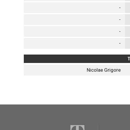
-
-
-
-
T
Nicolae Grigore