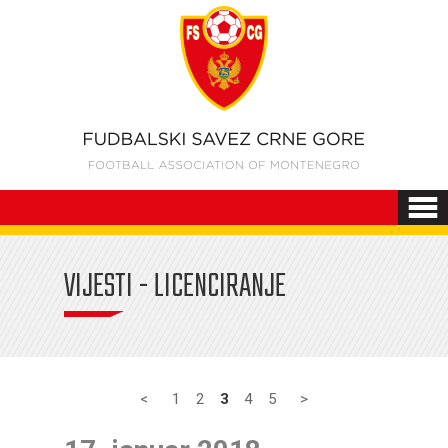
VIJESTI - LICENCIRANJE
<
1
2
3
4
5
>