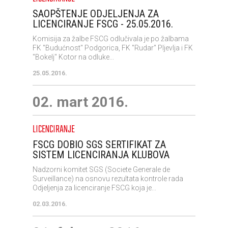
SAOPŠTENJE ODJELJENJA ZA
LICENCIRANJE FSCG - 25.05.2016.
Komisija za žalbe FSCG odlučivala je po žalbama
FK "Budućnost" Podgorica, FK "Rudar" Pljevlja i FK
"Bokelj" Kotor na odluke...
25.05.2016.
02. mart 2016.
LICENCIRANJE
FSCG DOBIO SGS SERTIFIKAT ZA
SISTEM LICENCIRANJA KLUBOVA
Nadzorni komitet SGS (Societe Generale de
Surveillance) na osnovu rezultata kontrole rada
Odjeljenja za licenciranje FSCG koja je...
02.03.2016.