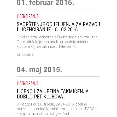
01. februar 2016.
LICENCIRANJE
SAOPŠTENJE ODJELJENJA ZA RAZVOJ
I LICENCIRANJE - 01.02.2016.
Odjeljenje za licenciranje Fudbalskog saveza Crne
Gore održalo je sastanak sa predstavnicima
klubova koji se takmiče u Telekom 1...
01.02.2016.
04. maj 2015.
LICENCIRANJE
LICENCU ZA UEFINA TAKMIČENJA
DOBILO PET KLUBOVA
U Podgorici je u srijedu, 29.04.2015. godine,
održana sjednica Komisije za licenciranje FSCG na
kojoj su razmatrani zahtjevi šest...