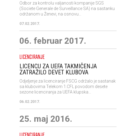
Odbor za kontrolu valjanosti kompanije SGS
(Societe Generale de Surveillance SA) na sastanku
održanom u Ženevi, na osnovu...
07.02.2017.
06. februar 2017.
LICENCIRANJE
LICENCU ZA UEFA TAKMIČENJA
ZATRAŽILO DEVET KLUBOVA
Odjeljenje za licenciranje FSCG održalo je sastanak
sa klubovima Telekom 1.CFL povodom desete
sezone licenciranja za UEFA klupska...
06.02.2017.
25. maj 2016.
LICENCIRANJE