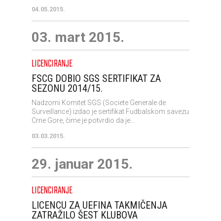
04.05.2015.
03. mart 2015.
LICENCIRANJE
FSCG DOBIO SGS SERTIFIKAT ZA
SEZONU 2014/15.
Nadzorni Komitet SGS (Societe Generale de
Surveillance) izdao je sertifikat Fudbalskom savezu
Crne Gore, čime je potvrdio da je...
03.03.2015.
29. januar 2015.
LICENCIRANJE
LICENCU ZA UEFINA TAKMIČENJA
ZATRAŽILO ŠEST KLUBOVA