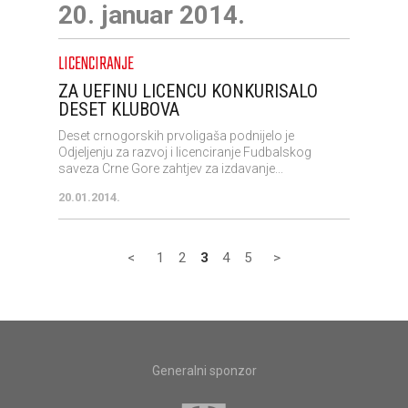
20. januar 2014.
LICENCIRANJE
ZA UEFINU LICENCU KONKURISALO
DESET KLUBOVA
Deset crnogorskih prvoligaša podnijelo je
Odjeljenju za razvoj i licenciranje Fudbalskog
saveza Crne Gore zahtjev za izdavanje...
20.01.2014.
<
1
2
3
4
5
>
Generalni sponzor