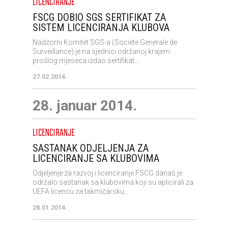
LICENCIRANJE
FSCG DOBIO SGS SERTIFIKAT ZA
SISTEM LICENCIRANJA KLUBOVA
Nadzorni Komitet SGS-a (Societe Generale de
Surveillance) je na sjednici održanoj krajem
prošlog mjeseca izdao sertifikat...
27.02.2014.
28. januar 2014.
LICENCIRANJE
SASTANAK ODJELJENJA ZA
LICENCIRANJE SA KLUBOVIMA
Odjeljenje za razvoj i licenciranje FSCG danas je
održalo sastanak sa klubovima koji su aplicirali za
UEFA licencu za takmičarsku...
28.01.2014.