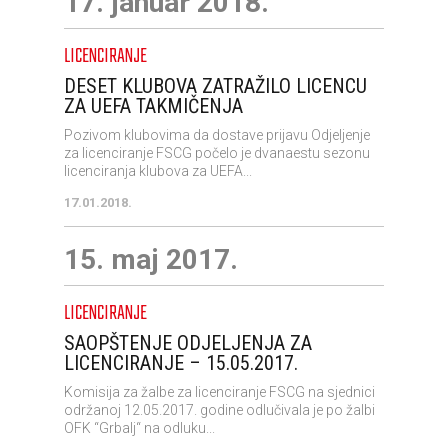
17. januar 2018.
LICENCIRANJE
DESET KLUBOVA ZATRAŽILO LICENCU
ZA UEFA TAKMIČENJA
Pozivom klubovima da dostave prijavu Odjeljenje
za licenciranje FSCG počelo je dvanaestu sezonu
licenciranja klubova za UEFA...
17.01.2018.
15. maj 2017.
LICENCIRANJE
SAOPŠTENJE ODJELJENJA ZA
LICENCIRANJE – 15.05.2017.
Komisija za žalbe za licenciranje FSCG na sjednici
održanoj 12.05.2017. godine odlučivala je po žalbi
OFK “Grbalj“ na odluku...