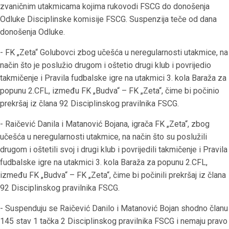
zvaničnim utakmicama kojima rukovodi FSCG do donošenja
Odluke Disciplinske komisije FSCG. Suspenzija teče od dana
donošenja Odluke.
- FK „Zeta“ Golubovci zbog učešća u neregularnosti utakmice, na
način što je poslužio drugom i oštetio drugi klub i povrijedio
takmičenje i Pravila fudbalske igre na utakmici 3. kola Baraža za
popunu 2.CFL, između FK „Budva“ – FK „Zeta“, čime bi počinio
prekršaj iz člana 92 Disciplinskog pravilnika FSCG.
- Raičević Danila i Matanović Bojana, igrača FK „Zeta“, zbog
učešća u neregularnosti utakmice, na način što su poslužili
drugom i oštetili svoj i drugi klub i povrijedili takmičenje i Pravila
fudbalske igre na utakmici 3. kola Baraža za popunu 2.CFL,
između FK „Budva“ – FK „Zeta“, čime bi počinili prekršaj iz člana
92 Disciplinskog pravilnika FSCG.
- Suspenduju se Raičević Danilo i Matanović Bojan shodno članu
145 stav 1 tačka 2 Disciplinskog pravilnika FSCG i nemaju pravo