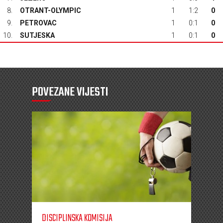
8.
OTRANT-OLYMPIC
1
1:2
0
9.
PETROVAC
1
0:1
0
10.
SUTJESKA
1
0:1
0
POVEZANE VIJESTI
DISCIPLINSKA KOMISIJA