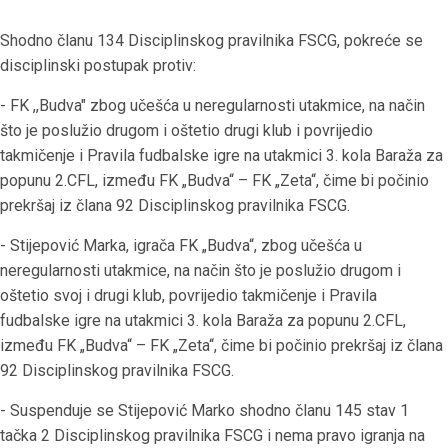
Shodno članu 134 Disciplinskog pravilnika FSCG, pokreće se
disciplinski postupak protiv:
- FK ,,Budva" zbog učešća u neregularnosti utakmice, na način
što je poslužio drugom i oštetio drugi klub i povrijedio
takmičenje i Pravila fudbalske igre na utakmici 3. kola Baraža za
popunu 2.CFL, između FK „Budva“ – FK „Zeta“, čime bi počinio
prekršaj iz člana 92 Disciplinskog pravilnika FSCG.
- Stijepović Marka, igrača FK „Budva“, zbog učešća u
neregularnosti utakmice, na način što je poslužio drugom i
oštetio svoj i drugi klub, povrijedio takmičenje i Pravila
fudbalske igre na utakmici 3. kola Baraža za popunu 2.CFL,
između FK „Budva“ – FK „Zeta“, čime bi počinio prekršaj iz člana
92 Disciplinskog pravilnika FSCG.
- Suspenduje se Stijepović Marko shodno članu 145 stav 1
tačka 2 Disciplinskog pravilnika FSCG i nema pravo igranja na