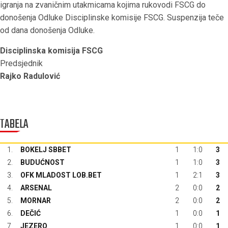
igranja na zvaničnim utakmicama kojima rukovodi FSCG do
donošenja Odluke Disciplinske komisije FSCG. Suspenzija teče
od dana donošenja Odluke.
Disciplinska komisija FSCG
Predsjednik
Rajko Radulović
TABELA
1.
BOKELJ SBBET
1
1:0
3
2.
BUDUĆNOST
1
1:0
3
3.
OFK MLADOST LOB.BET
1
2:1
3
4.
ARSENAL
2
0:0
2
5.
MORNAR
2
0:0
2
6.
DEČIĆ
1
0:0
1
7.
JEZERO
1
0:0
1