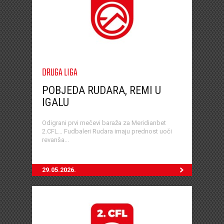
DRUGA LIGA
POBJEDA RUDARA, REMI U
IGALU
Odigrani prvi mečevi baraža za Meridianbet
2.CFL… Fudbaleri Rudara imaju prednost uoči
revanša...
29.05.2026.