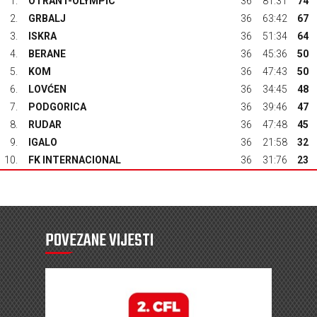
1.
OTRANT-OLYMPIC
36
81:31
74
2.
GRBALJ
36
63:42
67
3.
ISKRA
36
51:34
64
4.
BERANE
36
45:36
50
5.
KOM
36
47:43
50
6.
LOVĆEN
36
34:45
48
7.
PODGORICA
36
39:46
47
8.
RUDAR
36
47:48
45
9.
IGALO
36
21:58
32
10.
FK INTERNACIONAL
36
31:76
23
POVEZANE VIJESTI