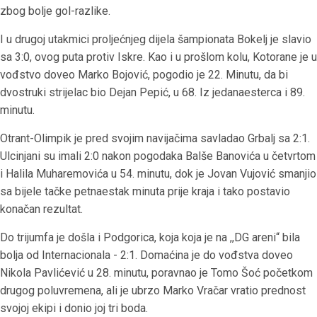
zbog bolje gol-razlike.
I u drugoj utakmici proljećnjeg dijela šampionata Bokelj je slavio
sa 3:0, ovog puta protiv Iskre. Kao i u prošlom kolu, Kotorane je u
vođstvo doveo Marko Bojović, pogodio je 22. Minutu, da bi
dvostruki strijelac bio Dejan Pepić, u 68. Iz jedanaesterca i 89.
minutu.
Otrant-Olimpik je pred svojim navijačima savladao Grbalj sa 2:1.
Ulcinjani su imali 2:0 nakon pogodaka Balše Banovića u četvrtom
i Halila Muharemovića u 54. minutu, dok je Jovan Vujović smanjio
sa bijele tačke petnaestak minuta prije kraja i tako postavio
konačan rezultat.
Do trijumfa je došla i Podgorica, koja koja je na ,,DG areni“ bila
bolja od Internacionala - 2:1. Domaćina je do vođstva doveo
Nikola Pavlićević u 28. minutu, poravnao je Tomo Šoć početkom
drugog poluvremena, ali je ubrzo Marko Vračar vratio prednost
svojoj ekipi i donio joj tri boda.