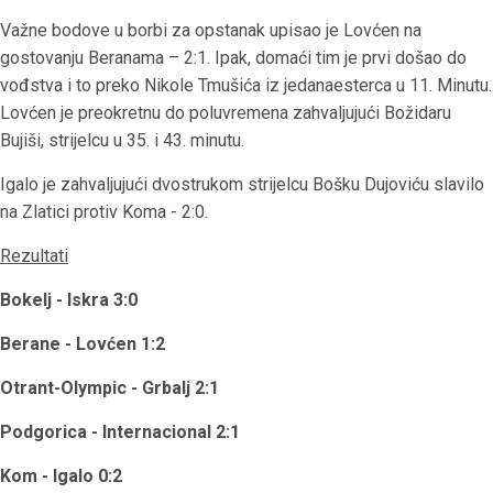
Važne bodove u borbi za opstanak upisao je Lovćen na
gostovanju Beranama – 2:1. Ipak, domaći tim je prvi došao do
vođstva i to preko Nikole Tmušića iz jedanaesterca u 11. Minutu.
Lovćen je preokretnu do poluvremena zahvaljujući Božidaru
Bujiši, strijelcu u 35. i 43. minutu.
Igalo je zahvaljujući dvostrukom strijelcu Bošku Dujoviću slavilo
na Zlatici protiv Koma - 2:0.
Rezultati
Bokelj - Iskra 3:0
Berane - Lovćen 1:2
Otrant-Olympic - Grbalj 2:1
Podgorica - Internacional 2:1
Kom - Igalo 0:2