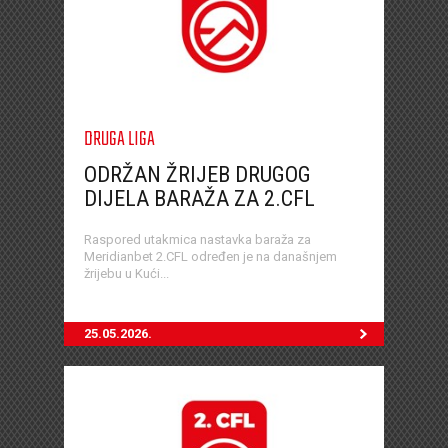
DRUGA LIGA
ODRŽAN ŽRIJEB DRUGOG
DIJELA BARAŽA ZA 2.CFL
Raspored utakmica nastavka baraža za
Meridianbet 2.CFL određen je na današnjem
žrijebu u Kući...
25.05.2026.