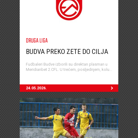
DRUGA LIGA
BUDVA PREKO ZETE DO CILJA
Fudbaleri Budve izborili su direktan plasman u
Meridianbet 2.CFL. U trećem, posljednjem, kolu...
24.05.2026.