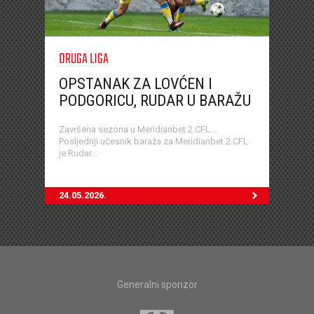
DRUGA LIGA
OPSTANAK ZA LOVĆEN I
PODGORICU, RUDAR U BARAŽU
Završena sezona u Meridianbet 2.CFL…
Posljednji učesnik baraža za Meridianbet 2.CFL
je Rudar...
24.05.2026.
Generalni sponzor