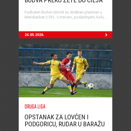
BUDVA PREKO ZETE DO CILJA
Fudbaleri Budve izborili su direktan plasman u
Meridianbet 2.CFL. U trećem, posljednjem, kolu...
24.05.2026.
DRUGA LIGA
OPSTANAK ZA LOVĆEN I
PODGORICU, RUDAR U BARAŽU