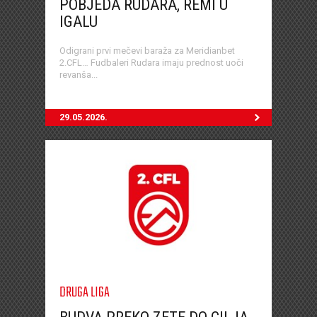
POBJEDA RUDARA, REMI U
IGALU
Odigrani prvi mečevi baraža za Meridianbet
2.CFL… Fudbaleri Rudara imaju prednost uoči
revanša...
29.05.2026.
DRUGA LIGA