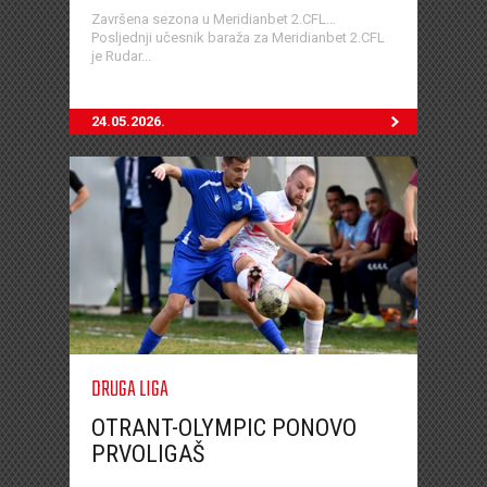
Završena sezona u Meridianbet 2.CFL…
Posljednji učesnik baraža za Meridianbet 2.CFL
je Rudar...
24.05.2026.
DRUGA LIGA
OTRANT-OLYMPIC PONOVO
PRVOLIGAŠ