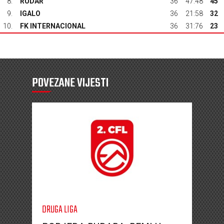
8.
RUDAR
36
47:48
45
9.
IGALO
36
21:58
32
10.
FK INTERNACIONAL
36
31:76
23
POVEZANE VIJESTI
DRUGA LIGA