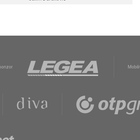
sponzor
Mobili