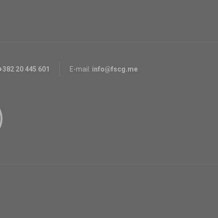
+382 20 445 601
E-mail:
info@fscg.me