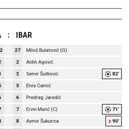
A
:
IBAR
2
27
Miloš Bulatović (G)
2
2
Aldin Agović
3
3
Semir Šutković
82'
5
5
Elvis Camić
6
6
Predrag Jaredić
7
7
Ervin Murić (C)
71'
8
8
Asmir Šukurica
90'