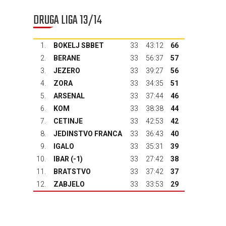
DRUGA LIGA 13/14
1.
BOKELJ SBBET
33
43:12
66
2.
BERANE
33
56:37
57
3.
JEZERO
33
39:27
56
4.
ZORA
33
34:35
51
5.
ARSENAL
33
37:44
46
6.
KOM
33
38:38
44
7.
CETINJE
33
42:53
42
8.
JEDINSTVO FRANCA
33
36:43
40
9.
IGALO
33
35:31
39
10.
IBAR
(-1)
33
27:42
38
11.
BRATSTVO
33
37:42
37
12.
ZABJELO
33
33:53
29