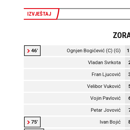
IZVJEŠTAJ
ZOR
46'
Ognjen Bogićević (C) (G)
1
Vladan Svrkota
Fran Ljucović
Velibor Vuković
Vojin Pavlović
Petar Jovović
75'
Ivan Bojić