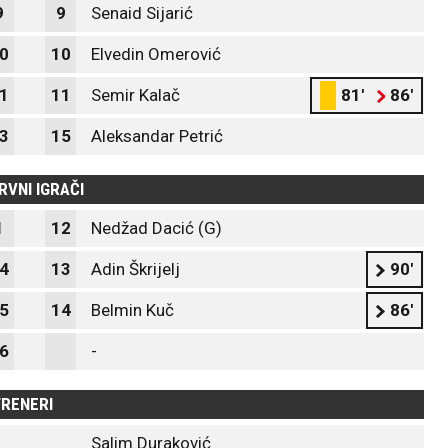
9
9
Senaid Sijarić
0
10
Elvedin Omerović
1
11
Semir Kalač
81'
86'
3
15
Aleksandar Petrić
RVNI IGRAČI
1
12
Nedžad Dacić (G)
4
13
Adin Škrijelj
90'
5
14
Belmin Kuč
86'
6
-
RENERI
Salim Duraković