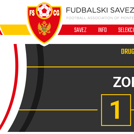
SAVEZ
INFO
SELEKC
DRUG
ZO
1