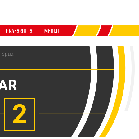
GRASSROOTS
MEDIJI
, Spuž
BAR
2