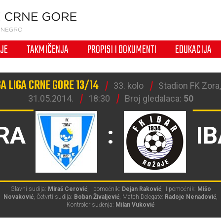
IJE
TAKMIČENJA
PROPISI I DOKUMENTI
EDUKACIJA
A LIGA CRNE GORE 13/14
33. kolo
Stadion FK Zora
31.05.2014.
18:30
Broj gledalaca:
50
RA
:
I
Glavni sudija:
Miraš Cerović
, I pomoćnik:
Dejan Raković
, II pomoćnik:
Mišo
Novaković
, Četvrti sudija:
Boban Živaljević
, Match Delegate:
Radoje Nenadović
,
Kontrolor suđenja:
Milan Vuković