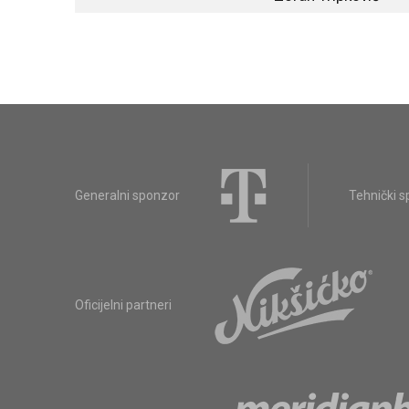
Generalni sponzor
Tehnički 
Oficijelni partneri