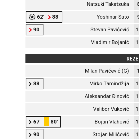
Natsuki Takatsuka
62'
88'
Yoshinar Sato
90'
Stevan Pavićević
1
Vladimir Bojanić
1
REZE
Milan Pavićević (G)
88'
Mirko Tamindžija
1
Aleksandar Đinović
1
Velibor Vuković
1
67'
80'
Bojan Vlahović
1
90'
Stojan Milićević
1