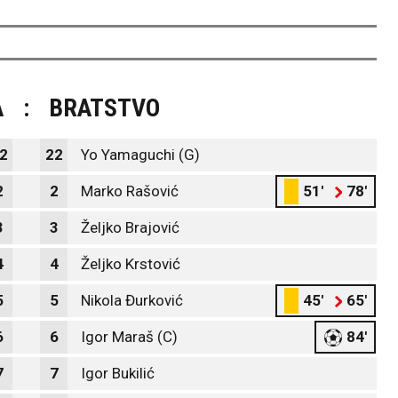
A
:
BRATSTVO
2
22
Yo Yamaguchi (G)
2
2
Marko Rašović
51'
78'
3
3
Željko Brajović
4
4
Željko Krstović
5
5
Nikola Đurković
45'
65'
6
6
Igor Maraš (C)
84'
7
7
Igor Bukilić