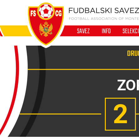
SAVEZ
INFO
SELEKC
DRUG
ZO
2