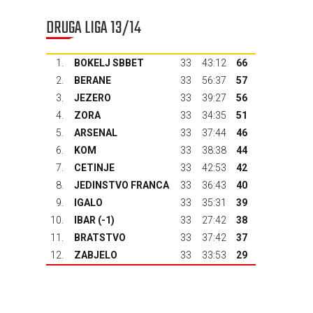
DRUGA LIGA 13/14
1.
BOKELJ SBBET
33
43:12
66
2.
BERANE
33
56:37
57
3.
JEZERO
33
39:27
56
4.
ZORA
33
34:35
51
5.
ARSENAL
33
37:44
46
6.
KOM
33
38:38
44
7.
CETINJE
33
42:53
42
8.
JEDINSTVO FRANCA
33
36:43
40
9.
IGALO
33
35:31
39
10.
IBAR
(-1)
33
27:42
38
11.
BRATSTVO
33
37:42
37
12.
ZABJELO
33
33:53
29