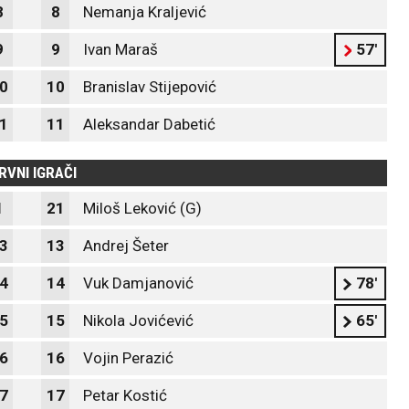
8
8
Nemanja Kraljević
9
9
Ivan Maraš
57'
0
10
Branislav Stijepović
1
11
Aleksandar Dabetić
RVNI IGRAČI
1
21
Miloš Leković (G)
3
13
Andrej Šeter
4
14
Vuk Damjanović
78'
5
15
Nikola Jovićević
65'
6
16
Vojin Perazić
7
17
Petar Kostić