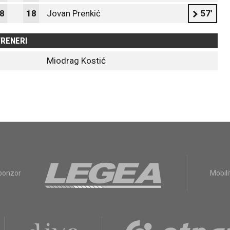
8
18
Jovan Prenkić
57'
RENERI
Miodrag Kostić
sponzor
Mobili