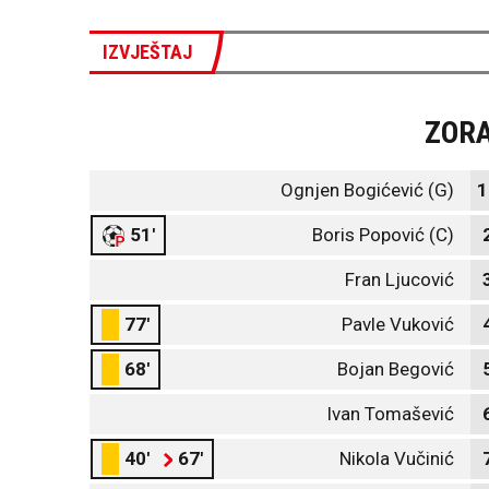
IZVJEŠTAJ
ZOR
Ognjen Bogićević (G)
1
51'
Boris Popović (C)
Fran Ljucović
77'
Pavle Vuković
68'
Bojan Begović
Ivan Tomašević
40'
67'
Nikola Vučinić