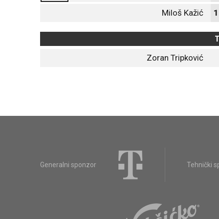
Miloš Kažić
1
T
Zoran Tripković
Generalni sponzor
Tehnički 