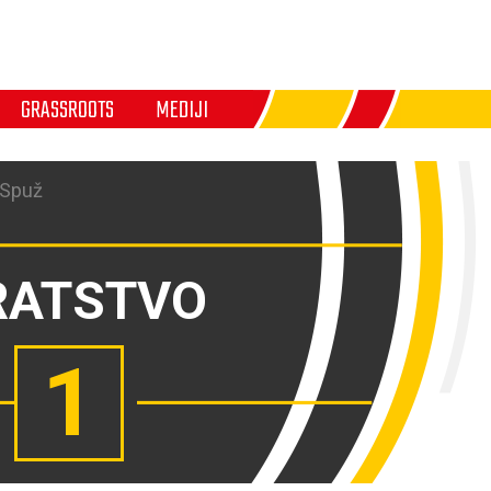
GRASSROOTS
MEDIJI
 Spuž
RATSTVO
1