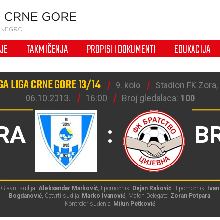
IJE
TAKMIČENJA
PROPISI I DOKUMENTI
EDUKACIJA
A LIGA CRNE GORE 13/14
9. kolo
Stadion FK Zora,
06.10.2013.
16:00
Broj gledalaca:
100
RA
:
B
Glavni sudija:
Aleksandar Marković
, I pomoćnik:
Dejan Raković
, II pomoćnik:
Ivan
Bogdanović
, Četvrti sudija:
Marko Ivanović
, Match Delegate:
Zoran Potpara
,
Kontrolor suđenja:
Milun Petković