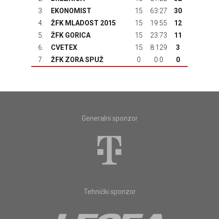
3.
EKONOMIST
15
63:27
30
4.
ŽFK MLADOST 2015
15
19:55
12
5.
ŽFK GORICA
15
23:73
11
6.
CVETEX
15
8:129
3
7.
ŽFK ZORA SPUŽ
0
0:0
0
Generalni sponzor
Tehnički sponzor