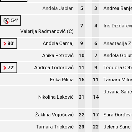
Anđela Jablan
5
3
Andrea Banje
54'
7
4
Iris Dizdarev
Valerija Radmanović (C)
80'
Anđela Camaj
9
6
Anastasija Z
Anika Petrović
10
7
Anđela Golu
72'
Andrea Todorović
11
9
Teodora Ceb
Erika Pilica
15
11
Tamara Milo
Jovana Sarić
Nikolina Laković
21
14
Žaklina Vujošević
22
17
Sara Đorđevi
Tamara Tripković
23
22
Jelena Sarić