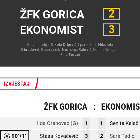
2
ŽFK GORICA
3
EKONOMIST
Glavni sudija:
Nikola Drljević
, I pomoćnik:
Nikoleta
Obradović
, II pomoćnik:
Nemanja Ralević
, Match Delegate:
Filip Terzić
IZVJEŠTAJ
ŽFK GORICA
:
EKONOMI
Ilda Orahovac (G)
1
1
Senita Kalač
90'+1'
Staša Kovačević
3
2
Sara Tadić