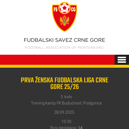
PRVA ŽENSKA FUDBALSKA LIGA CRNE
GORE 25/26
3. kolo
Trening kamp FK Budućnost, Podgorica
28.09.2025.
10:30
Broj gledalaca:
14