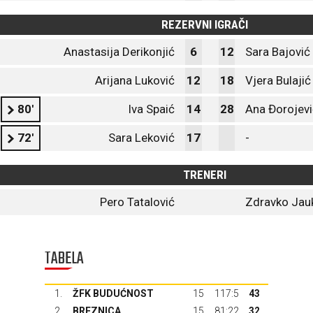
REZERVNI IGRAČI
Anastasija Derikonjić
6
12
Sara Bajović
Arijana Luković
12
18
Vjera Bulajić
80'
Iva Spaić
14
28
Ana Đorojevi
72'
Sara Leković
17
-
TRENERI
Pero Tatalović
Zdravko Jau
TABELA
1.
ŽFK BUDUĆNOST
15
117:5
43
2.
BREZNICA
15
81:22
32