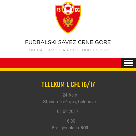
TELEKOM 1. CFL 16/17
24. kolo
Stadion Trešnjica, Golubovci
01.04.2017.
16:30
Broj gledalaca:
500