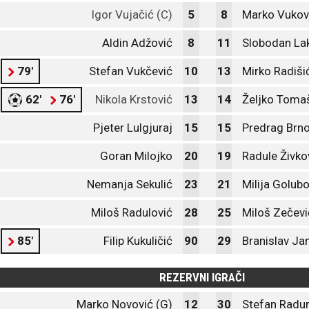
Igor Vujačić (C)
5
8
Marko Vukov
Aldin Adžović
8
11
Slobodan Lak
79'
Stefan Vukčević
10
13
Mirko Radiši
62'
76'
Nikola Krstović
13
14
Željko Toma
Pjeter Lulgjuraj
15
15
Predrag Brno
Goran Milojko
20
19
Radule Živko
Nemanja Sekulić
23
21
Milija Golubo
Miloš Radulović
28
25
Miloš Zečevi
85'
Filip Kukuličić
90
29
Branislav Ja
REZERVNI IGRAČI
Marko Novović (G)
12
30
Stefan Radun