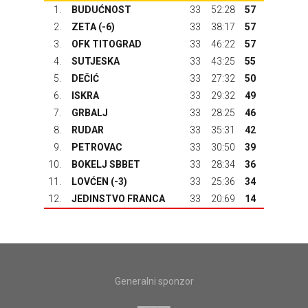
1.
BUDUĆNOST
33
52:28
57
2.
ZETA
(-6)
33
38:17
57
3.
OFK TITOGRAD
33
46:22
57
4.
SUTJESKA
33
43:25
55
5.
DEČIĆ
33
27:32
50
6.
ISKRA
33
29:32
49
7.
GRBALJ
33
28:25
46
8.
RUDAR
33
35:31
42
9.
PETROVAC
33
30:50
39
10.
BOKELJ SBBET
33
28:34
36
11.
LOVĆEN
(-3)
33
25:36
34
12.
JEDINSTVO FRANCA
33
20:69
14
Generalni sponzor