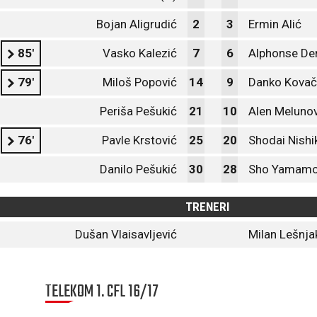
Bojan Aligrudić
2
3
Ermin Alić
85'
Vasko Kalezić
7
6
Alphonse De
79'
Miloš Popović
14
9
Danko Kovač
Periša Pešukić
21
10
Alen Melunov
76'
Pavle Krstović
25
20
Shodai Nish
Danilo Pešukić
30
28
Sho Yamamo
TRENERI
Dušan Vlaisavljević
Milan Lešnja
TELEKOM 1. CFL 16/17