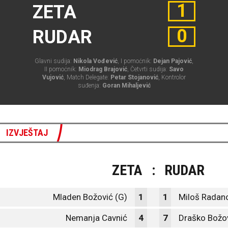
1
ZETA
0
RUDAR
Glavni sudija:
Nikola Vođević
, I pomoćnik:
Dejan Pajović
,
II pomoćnik:
Miodrag Brajović
, Četvrti sudija:
Savo
Vujović
, Match Delegate:
Petar Stojanović
, Kontrolor
suđenja:
Goran Mihaljević
IZVJEŠTAJ
ZETA
:
RUDAR
Mladen Božović (G)
1
1
Miloš Radano
Nemanja Cavnić
4
7
Draško Božo