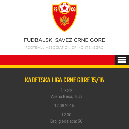
KADETSKA LIGA CRNE GORE 15/16
1. kolo
Arena Besa, Tuzi
12.08.2015.
12:00
Broj gledalaca:
50