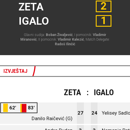
2
ZETA
1
IGALO
Glavni sudija:
Boban Živaljević
, I pomoćnik:
Vladimir
Miranović
, II pomoćnik:
Vladimir Kalezić
, Match Delegate:
Radoš Ilinčić
IZVJEŠTAJ
ZETA
:
IGALO
62'
83'
27
24
Yelisey Sadlo
Danilo Raičević (G)