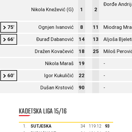
Đorđe Andrij
Nikola Knežević (G)
1
2
75'
Ognjen Ivanović
8
11
Miodrag Mra
66'
Đurađ Dabanović
14
13
Aljoša Bjelet
Dražen Kovačević
18
25
Miloš Perovi
Nikola Maraš
19
-
60'
Igor Kukuličić
22
-
Dušan Krstović
90
-
KADETSKA LIGA 15/16
1.
SUTJESKA
34
119:12
93