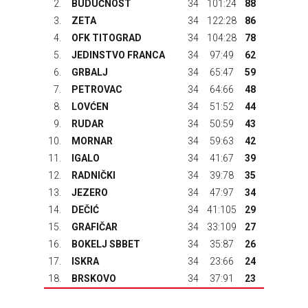
2.
BUDUĆNOST
34
101:24
88
3.
ZETA
34
122:28
86
4.
OFK TITOGRAD
34
104:28
78
5.
JEDINSTVO FRANCA
34
97:49
62
6.
GRBALJ
34
65:47
59
7.
PETROVAC
34
64:66
48
8.
LOVĆEN
34
51:52
44
9.
RUDAR
34
50:59
43
10.
MORNAR
34
59:63
42
11.
IGALO
34
41:67
39
12.
RADNIČKI
34
39:78
35
13.
JEZERO
34
47:97
34
14.
DEČIĆ
34
41:105
29
15.
GRAFIČAR
34
33:109
27
16.
BOKELJ SBBET
34
35:87
26
17.
ISKRA
34
23:66
24
18.
BRSKOVO
34
37:91
23