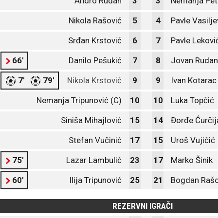
Andro Rudan
3
3
Nemanja Pet
Nikola Rašović
5
4
Pavle Vasilje
Srđan Krstović
6
7
Pavle Lekovi
66'
Danilo Pešukić
7
8
Jovan Rudan
7'
79'
Nikola Krstović
9
9
Ivan Kotarac
Nemanja Tripunović (C)
10
10
Luka Topčić
Siniša Mihajlović
15
14
Đorđe Ćurčij
Stefan Vučinić
17
15
Uroš Vujičić
75'
Lazar Lambulić
23
17
Marko Šinik
60'
Ilija Tripunović
25
21
Bogdan Rašo
REZERVNI IGRAČI