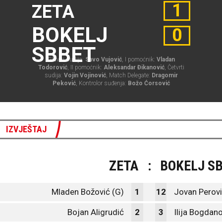
1
ZETA
BOKELJ
0
SBBET
Glavni sudija:
Savo Vujović
, I pomoćnik:
Vladan
Todorović
, II pomoćnik:
Aleksandar Đikanović
, Četvrti
sudija:
Vojin Vojinović
, Match Delegate:
Dragomir
Peković
, Kontrolor suđenja:
Božo Ćorsović
IZVJEŠTAJ
ZETA
:
BOKELJ S
Mladen Božović (G)
1
12
Jovan Perovi
Bojan Aligrudić
2
3
Ilija Bogdan