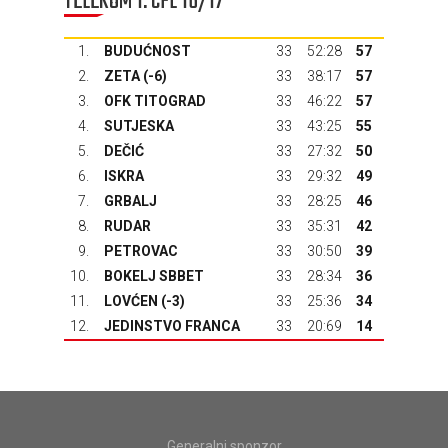
TELEKOM 1. CFL 16/17
1.
BUDUĆNOST
33
52:28
57
2.
ZETA
(-6)
33
38:17
57
3.
OFK TITOGRAD
33
46:22
57
4.
SUTJESKA
33
43:25
55
5.
DEČIĆ
33
27:32
50
6.
ISKRA
33
29:32
49
7.
GRBALJ
33
28:25
46
8.
RUDAR
33
35:31
42
9.
PETROVAC
33
30:50
39
10.
BOKELJ SBBET
33
28:34
36
11.
LOVĆEN
(-3)
33
25:36
34
12.
JEDINSTVO FRANCA
33
20:69
14
Generalni sponzor