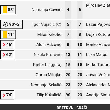
Miroslav Zla
88'
Nemanja Cavnić
4
6
90'+2'
Igor Vujačić (C)
5
7
Lazar Pajovi
11'
Miloš Krkotić
7
8
Dejan Kotor
46'
Aldin Adžović
8
10
Marko Vujov
62'
Nikola Krstović
13
11
Luka Maraš
Pjeter Lulgjuraj
15
15
Mirko Todoro
Goran Milojko
20
20
Jovan Vučini
Nemanja Sekulić
23
22
Aleksandar 
74'
Filip Kukuličić
90
23
Andrija Simu
REZERVNI IGRAČI