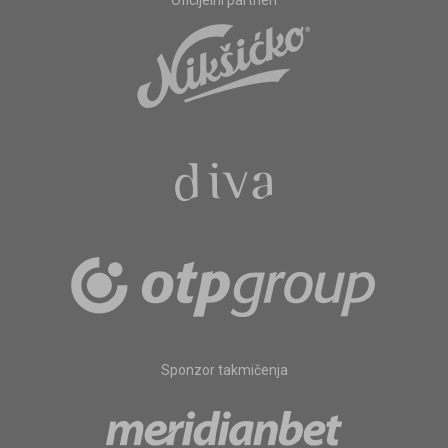
Oficijelni partneri
Sponzor takmičenja