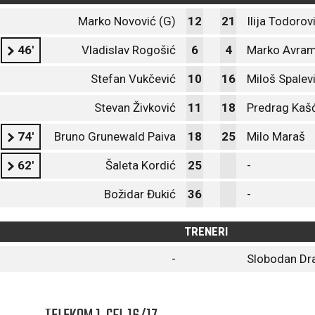
Marko Novović (G)
12
21
Ilija Todorov
46'
Vladislav Rogošić
6
4
Marko Avram
Stefan Vukčević
10
16
Miloš Spalev
Stevan Živković
11
18
Predrag Kaš
74'
Bruno Grunewald Paiva
18
25
Milo Maraš
62'
Šaleta Kordić
25
-
Božidar Đukić
36
-
TRENERI
-
Slobodan Dr