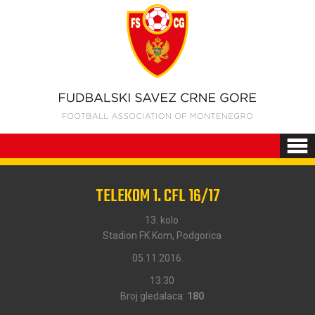
TELEKOM 1. CFL 16/17
13. kolo
Stadion FK Kom, Podgorica
05.11.2016.
13:30
Broj gledalaca:
180