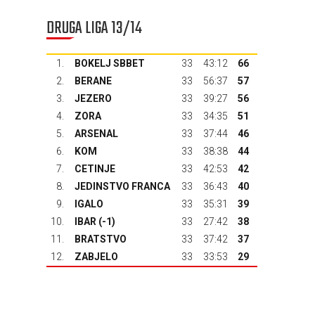
DRUGA LIGA 13/14
1.
BOKELJ SBBET
33
43:12
66
2.
BERANE
33
56:37
57
3.
JEZERO
33
39:27
56
4.
ZORA
33
34:35
51
5.
ARSENAL
33
37:44
46
6.
KOM
33
38:38
44
7.
CETINJE
33
42:53
42
8.
JEDINSTVO FRANCA
33
36:43
40
9.
IGALO
33
35:31
39
10.
IBAR
(-1)
33
27:42
38
11.
BRATSTVO
33
37:42
37
12.
ZABJELO
33
33:53
29