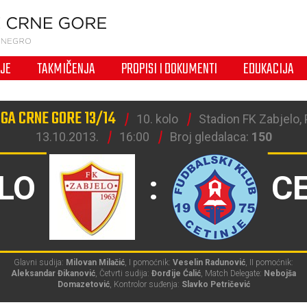
IJE
TAKMIČENJA
PROPISI I DOKUMENTI
EDUKACIJA
GA CRNE GORE 13/14
10. kolo
Stadion FK Zabjelo,
13.10.2013.
16:00
Broj gledalaca:
150
LO
:
C
Glavni sudija:
Milovan Milačić
, I pomoćnik:
Veselin Radunović
, II pomoćnik:
Aleksandar Đikanović
, Četvrti sudija:
Đorđije Ćalić
, Match Delegate:
Nebojša
Domazetović
, Kontrolor suđenja:
Slavko Petričević