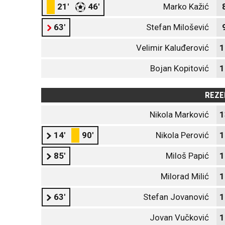
21'
46'
Marko Kažić
63'
Stefan Milošević
Velimir Kaluđerović
1
Bojan Kopitović
1
REZE
Nikola Marković
1
14'
90'
Nikola Perović
1
85'
Miloš Papić
1
Milorad Milić
1
63'
Stefan Jovanović
1
Jovan Vučković
1