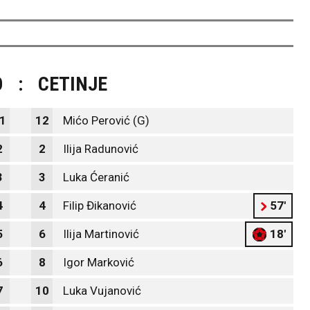
O
:
CETINJE
1
12
Mićo Perović (G)
2
2
Ilija Radunović
3
3
Luka Ćeranić
4
4
Filip Đikanović
57'
5
6
Ilija Martinović
18'
6
8
Igor Marković
7
10
Luka Vujanović