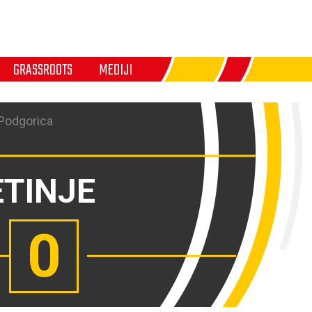
GRASSROOTS
MEDIJI
 Podgorica
ETINJE
0