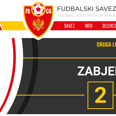
SAVEZ
INFO
SELEKC
DRUGA LI
ZABJE
2