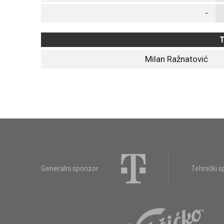
-
T
Milan Ražnatović
Generalni sponzor
Tehnički 