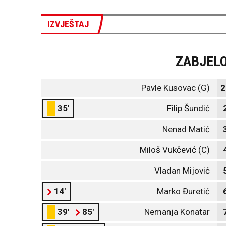
IZVJEŠTAJ
ZABJEL
Pavle Kusovac (G)
2
35'
Filip Šundić
Nenad Matić
Miloš Vukčević (C)
Vladan Mijović
14'
Marko Đuretić
39'
85'
Nemanja Konatar