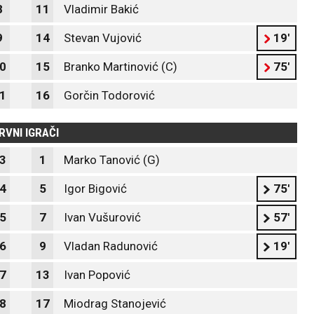
8
11
Vladimir Bakić
9
14
Stevan Vujović
19'
0
15
Branko Martinović (C)
75'
1
16
Gorčin Todorović
RVNI IGRAČI
3
1
Marko Tanović (G)
4
5
Igor Bigović
75'
5
7
Ivan Vušurović
57'
6
9
Vladan Radunović
19'
7
13
Ivan Popović
8
17
Miodrag Stanojević