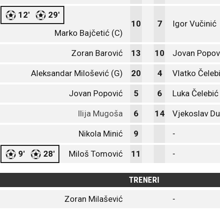
12'
29'
10
7
Igor Vučinić
Marko Bajčetić (C)
Zoran Barović
13
10
Jovan Popovi
Aleksandar Milošević (G)
20
4
Vlatko Čeleb
Jovan Popović
5
6
Luka Čelebić
Ilija Mugoša
6
14
Vjekoslav Du
Nikola Minić
9
-
9'
28'
Miloš Tomović
11
-
TRENERI
Zoran Milašević
-