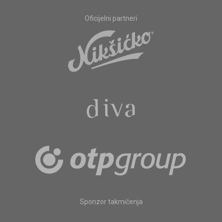
Oficijelni partneri
Sponzor takmičenja