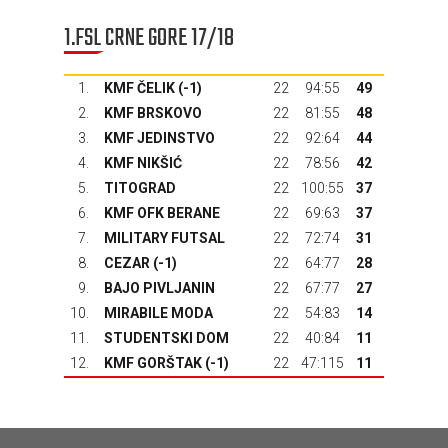
1.FSL CRNE GORE 17/18
1.
KMF ČELIK (-1)
22
94:55
49
2.
KMF BRSKOVO
22
81:55
48
3.
KMF JEDINSTVO
22
92:64
44
4.
KMF NIKŠIĆ
22
78:56
42
5.
TITOGRAD
22
100:55
37
6.
KMF OFK BERANE
22
69:63
37
7.
MILITARY FUTSAL
22
72:74
31
8.
CEZAR (-1)
22
64:77
28
9.
BAJO PIVLJANIN
22
67:77
27
10.
MIRABILE MODA
22
54:83
14
11.
STUDENTSKI DOM
22
40:84
11
12.
KMF GORŠTAK
(-1)
22
47:115
11