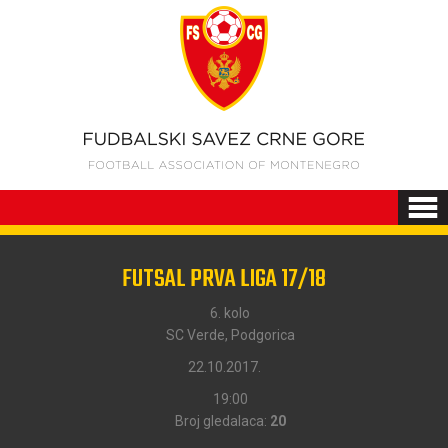
FUTSAL PRVA LIGA 17/18
6. kolo
SC Verde, Podgorica
22.10.2017.
19:00
Broj gledalaca:
20