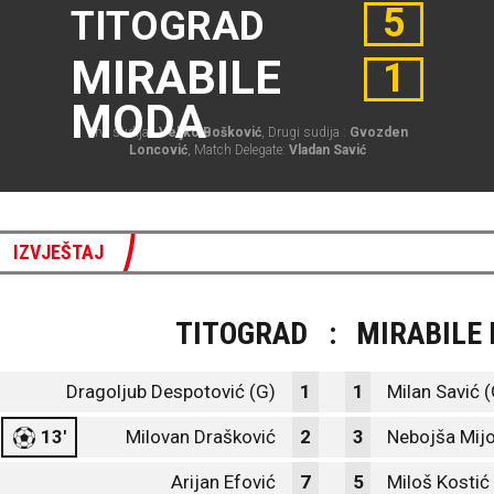
5
TITOGRAD
MIRABILE
1
MODA
Prvi sudija :
Veljko Bošković
, Drugi sudija :
Gvozden
Loncović
, Match Delegate:
Vladan Savić
IZVJEŠTAJ
TITOGRAD
:
MIRABILE
Dragoljub Despotović (G)
1
1
Milan Savić 
13'
Milovan Drašković
2
3
Nebojša Mijo
Arijan Efović
7
5
Miloš Kostić