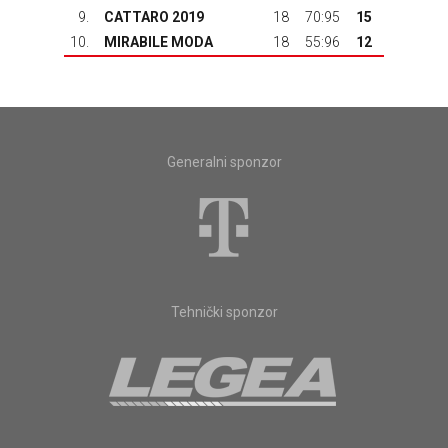
9.
CATTARO 2019
18
70:95
15
10.
MIRABILE MODA
18
55:96
12
Generalni sponzor
Tehnički sponzor