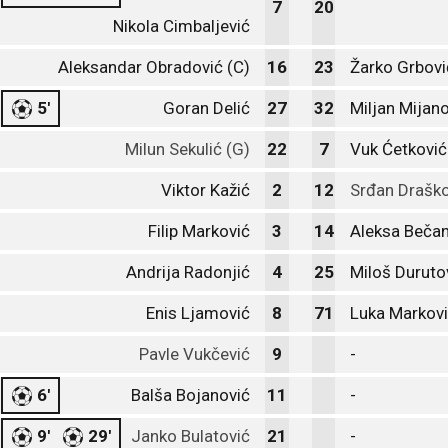
7
20
Nikola Cimbaljević
Aleksandar Obradović (C)
16
23
Žarko Grbovi
5'
Goran Delić
27
32
Miljan Mijan
Milun Sekulić (G)
22
7
Vuk Ćetković
Viktor Kažić
2
12
Srđan Draško
Filip Marković
3
14
Aleksa Bečan
Andrija Radonjić
4
25
Miloš Duruto
Enis Ljamović
8
71
Luka Markov
Pavle Vukčević
9
-
6'
Balša Bojanović
11
-
9'
29'
Janko Bulatović
21
-