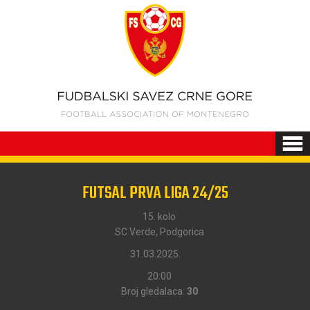
FUTSAL PRVA LIGA 24/25
15. kolo
SC Verde, Podgorica
31.03.2025.
20:00
Broj gledalaca:
30