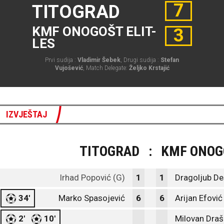
7
TITOGRAD
KMF ONOGOŠT ELIT-
3
LES
Prvi sudija :
Vladimir Šebek
, Drugi sudija :
Stefan
Vujošević
, Match Delegate:
Željko Krstajić
IZVJEŠTAJ
TITOGRAD
:
KMF ONOGO
Irhad Popović (G)
1
1
Dragoljub De
34'
Marko Spasojević
6
6
Arijan Efović
2'
10'
Milovan Draš