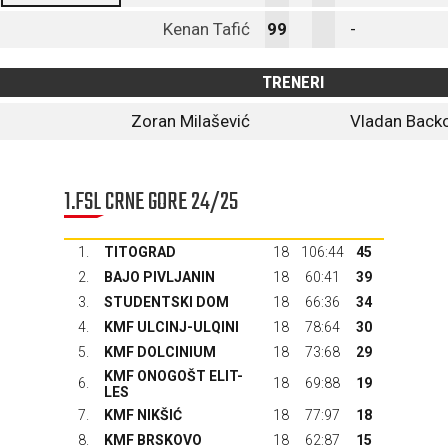
Kenan Tafić
99
-
TRENERI
Zoran Milašević
Vladan Back
1.FSL CRNE GORE 24/25
1.
TITOGRAD
18
106:44
45
2.
BAJO PIVLJANIN
18
60:41
39
3.
STUDENTSKI DOM
18
66:36
34
4.
KMF ULCINJ-ULQINI
18
78:64
30
5.
KMF DOLCINIUM
18
73:68
29
KMF ONOGOŠT ELIT-
6.
18
69:88
19
LES
7.
KMF NIKŠIĆ
18
77:97
18
8.
KMF BRSKOVO
18
62:87
15