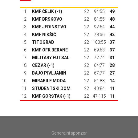
1.
KMF ČELIK (-1)
22
94:55
49
2.
KMF BRSKOVO
22
81:55
48
3.
KMF JEDINSTVO
22
92:64
44
4.
KMF NIKŠIĆ
22
78:56
42
5.
TITOGRAD
22
100:55
37
6.
KMF OFK BERANE
22
69:63
37
7.
MILITARY FUTSAL
22
72:74
31
8.
CEZAR (-1)
22
64:77
28
9.
BAJO PIVLJANIN
22
67:77
27
10.
MIRABILE MODA
22
54:83
14
11.
STUDENTSKI DOM
22
40:84
11
12.
KMF GORŠTAK
(-1)
22
47:115
11
Generalni sponzor