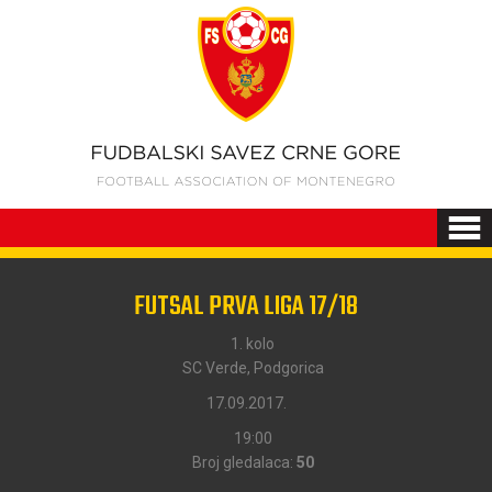
FUTSAL PRVA LIGA 17/18
1. kolo
SC Verde, Podgorica
17.09.2017.
19:00
Broj gledalaca:
50