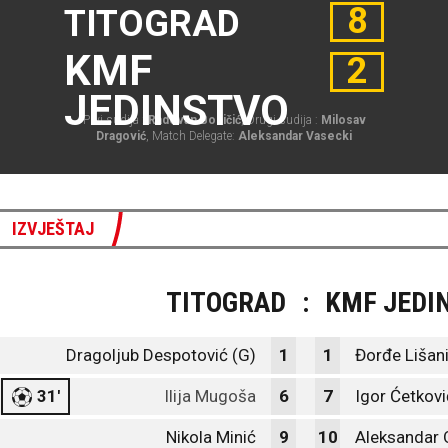
8
TITOGRAD
KMF
2
JEDINSTVO
Prvi sudija :
Radovan Bobičić
, Drugi sudija :
Milosav
Dragović
, Match Delegate:
Aleksandar Vasecki
IZVJEŠTAJ
TITOGRAD
:
KMF JEDI
Dragoljub Despotović (G)
1
1
Đorđe Lišani
31'
Ilija Mugoša
6
7
Igor Ćetkovi
Nikola Minić
9
10
Aleksandar 