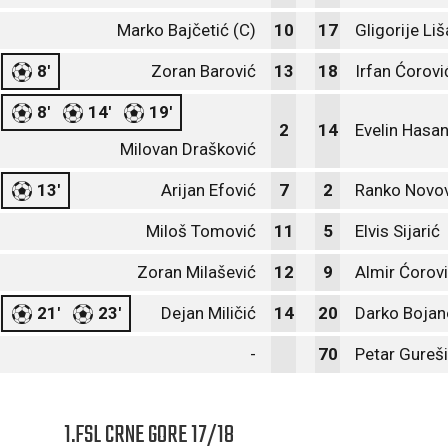
Marko Bajčetić (C)
10
17
Gligorije Liš
8'
Zoran Barović
13
18
Irfan Ćorovi
8'
14'
19'
2
14
Evelin Hasan
Milovan Drašković
13'
Arijan Efović
7
2
Ranko Novo
Miloš Tomović
11
5
Elvis Sijarić
Zoran Milašević
12
9
Almir Ćorov
21'
23'
Dejan Miličić
14
20
Darko Bojan
-
70
Petar Gureš
1.FSL CRNE GORE 17/18