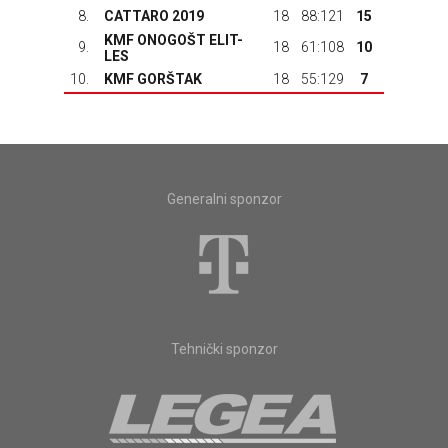
8.
CATTARO 2019
18
88:121
15
KMF ONOGOŠT ELIT-
9.
18
61:108
10
LES
10.
KMF GORŠTAK
18
55:129
7
Generalni sponzor
Tehnički sponzor