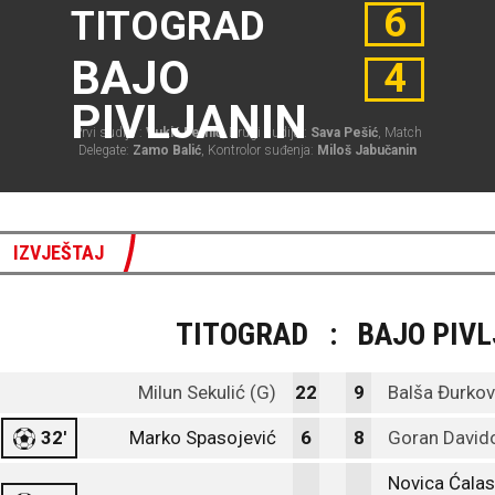
6
TITOGRAD
BAJO
4
PIVLJANIN
Prvi sudija :
Vukić Femić
, Drugi sudija :
Sava Pešić
, Match
Delegate:
Zamo Balić
, Kontrolor suđenja:
Miloš Jabučanin
IZVJEŠTAJ
TITOGRAD
:
BAJO PIV
Milun Sekulić (G)
22
9
Balša Đurkov
32'
Marko Spasojević
6
8
Goran David
Novica Ćalas