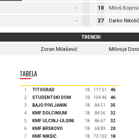
-
18
Miloš Kopriv
-
27
Darko Nikoli
TRENERI
Zoran Milašević
Milivoje Don
TABELA
1.
TITOGRAD
18
111:51
46
2.
STUDENTSKI DOM
18
104:46
46
3.
BAJO PIVLJANIN
18
84:51
35
4.
KMF DOLCINIUM
18
84:56
32
5.
KMF ULCINJ-ULQINI
18
86:67
32
6.
KMF BRSKOVO
18
68:83
20
7.
KMF NIKŠIĆ
18
73:102
18