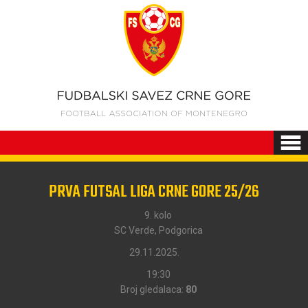
PRVA FUTSAL LIGA CRNE GORE 25/26
9. kolo
SC Verde, Podgorica
29.11.2025.
19:30
Broj gledalaca:
80