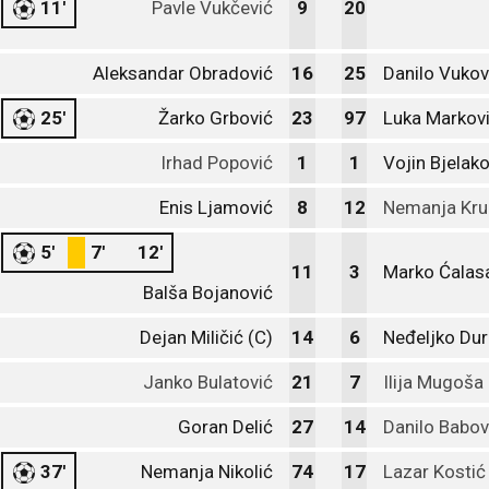
11'
Pavle Vukčević
9
20
Aleksandar Obradović
16
25
Danilo Vukov
25'
Žarko Grbović
23
97
Luka Markov
Irhad Popović
1
1
Vojin Bjelako
Enis Ljamović
8
12
Nemanja Kru
5'
7'
12'
11
3
Marko Ćalas
Balša Bojanović
Dejan Miličić (C)
14
6
Neđeljko Dur
Janko Bulatović
21
7
Ilija Mugoša
Goran Delić
27
14
Danilo Babov
37'
Nemanja Nikolić
74
17
Lazar Kostić