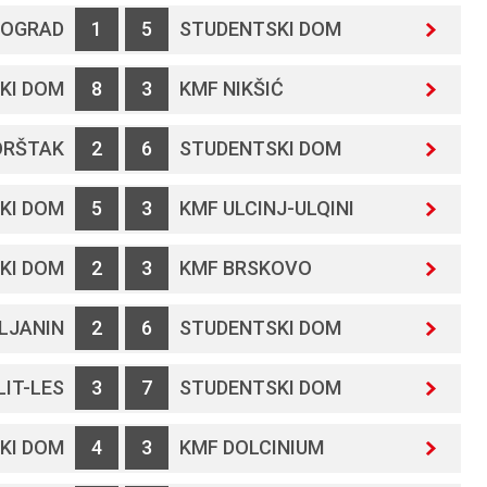
TOGRAD
1
5
STUDENTSKI DOM
KI DOM
8
3
KMF NIKŠIĆ
ORŠTAK
2
6
STUDENTSKI DOM
KI DOM
5
3
KMF ULCINJ-ULQINI
KI DOM
2
3
KMF BRSKOVO
LJANIN
2
6
STUDENTSKI DOM
IT-LES
3
7
STUDENTSKI DOM
KI DOM
4
3
KMF DOLCINIUM