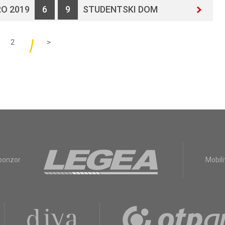
O 2019
6
9
STUDENTSKI DOM
2
>
sponzor
Mobili