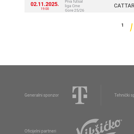
Prva futsal
02.11.2025.
CATTAR
liga Crne
19:00
Gore 25/26
1
Generalni sponzor
Tehnički 
Oficijelni partneri