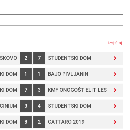
Izvještaj
RSKOVO
2
7
STUDENTSKI DOM
KI DOM
1
1
BAJO PIVLJANIN
KI DOM
7
3
KMF ONOGOŠT ELIT-LES
CINIUM
3
4
STUDENTSKI DOM
KI DOM
8
2
CATTARO 2019