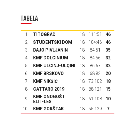
TABELA
1.
TITOGRAD
18
111:51
46
2.
STUDENTSKI DOM
18
104:46
46
3.
BAJO PIVLJANIN
18
84:51
35
4.
KMF DOLCINIUM
18
84:56
32
5.
KMF ULCINJ-ULQINI
18
86:67
32
6.
KMF BRSKOVO
18
68:83
20
7.
KMF NIKŠIĆ
18
73:102
18
8.
CATTARO 2019
18
88:121
15
KMF ONOGOŠT
9.
18
61:108
10
ELIT-LES
10.
KMF GORŠTAK
18
55:129
7