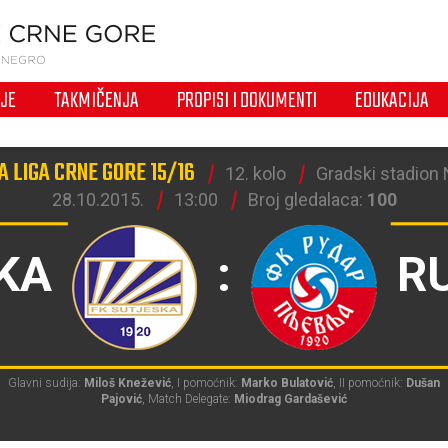
IJE
TAKMIČENJA
PROPISI I DOKUMENTI
EDUKACIJA
 LIGA CRNE GORE 15/16
12. kolo
Gradski stadion N
28.10.2015.
13:00
Broj gledalaca:
100
KA
:
R
Glavni sudija:
Miloš Knežević
, I pomoćnik:
Marko Bulatović
, II pomoćnik:
Dušan
Pajović
, Match Delegate:
Miodrag Gardašević