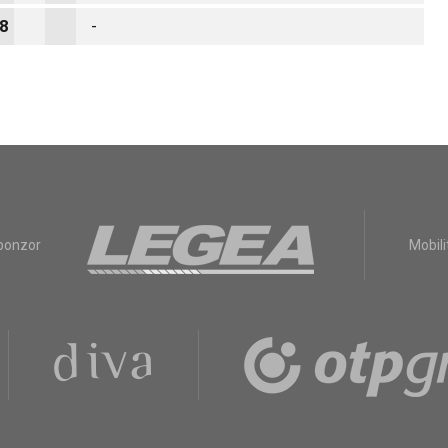
8
-
sponzor
Mobili