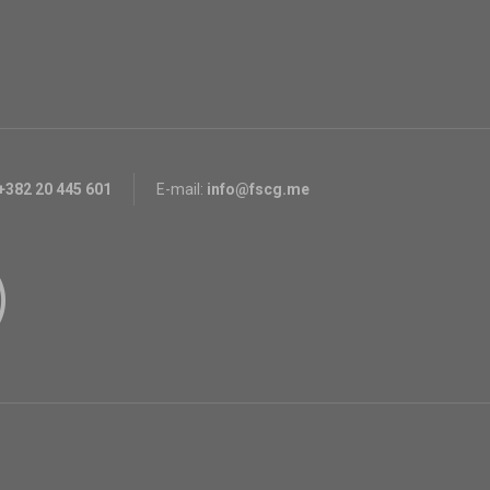
+382 20 445 601
E-mail:
info@fscg.me