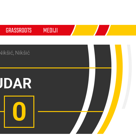
GRASSROOTS
MEDIJI
ikšić, Nikšić
UDAR
0