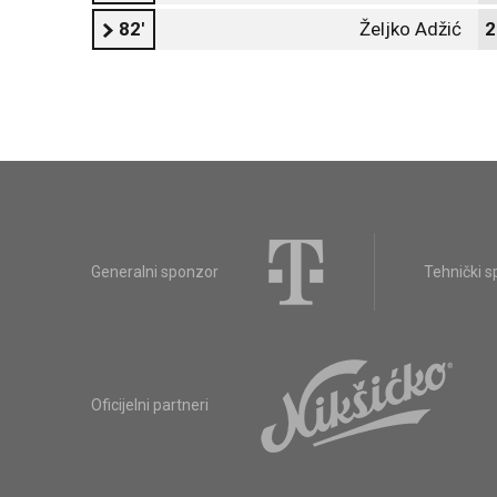
82'
Željko Adžić
2
Generalni sponzor
Tehnički 
Oficijelni partneri