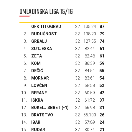
OMLADINSKA LIGA 15/16
1.
OFK TITOGRAD
32
135:24
87
2.
BUDUĆNOST
32
138:20
79
3.
GRBALJ
32
127:55
74
4.
SUTJESKA
32
82:44
61
5.
ZETA
32
82:48
61
6.
KOM
32
86:39
59
7.
DEČIĆ
32
84:51
55
8.
MORNAR
32
83:61
54
9.
LOVĆEN
32
68:58
52
10.
BERANE
32
60:59
42
11.
ISKRA
32
61:72
37
12.
BOKELJ SBBET
(-1)
32
66:98
31
13.
BRATSTVO
32
55:100
26
14.
IBAR
32
57:89
24
15.
RUDAR
32
30:74
21