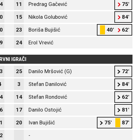
4
11
Predrag Gačević
75'
0
15
Nikola Golubović
84'
0
23
Boriša Bujišić
40'
62'
9
24
Erol Vrević
RVNI IGRAČI
3
25
Danilo Mršović (G)
72'
4
3
Stefan Danilović
84'
4
14
Stefan Rondović
62'
6
17
Danilo Ostojić
81'
1
20
Ivan Bujišić
75'
87'
2
-