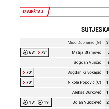
IZVJEŠTAJ
SUTJESK
Mišo Dubljanić (G)
3
68'
73'
Matija Stanjević
Bogdan Vujičić
70'
Bogdan Krivokapić
1
70'
Nikola Popović (C)
1
Aleksa Đurković
1
18'
19'
Bojan Vukićević
2