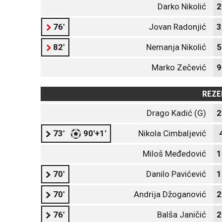
Darko Nikolić
2
76'
Jovan Radonjić
3
82'
Nemanja Nikolić
5
Marko Zečević
9
REZE
Drago Kadić (G)
2
73'
90'+1'
Nikola Cimbaljević
Miloš Međedović
1
70'
Danilo Pavićević
1
70'
Andrija Džoganović
2
76'
Balša Janičić
2