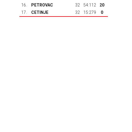
16.
PETROVAC
32
54:112
20
17.
CETINJE
32
15:279
0