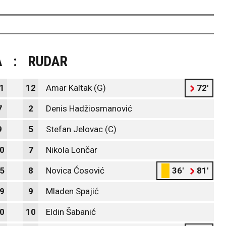
A
:
RUDAR
1
12
Amar Kaltak (G)
72'
7
2
Denis Hadžiosmanović
9
5
Stefan Jelovac (C)
0
7
Nikola Lončar
5
8
Novica Ćosović
36'
81'
9
9
Mladen Spajić
0
10
Eldin Šabanić