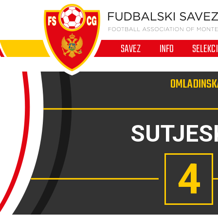
SAVEZ
INFO
SELEKC
OMLADINSKA
SUTJES
4